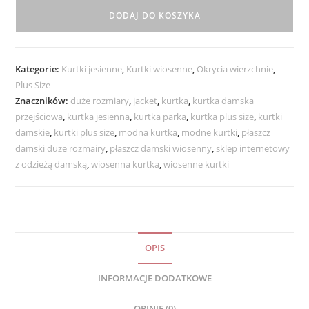
Damska
DODAJ DO KOSZYKA
Przejściowa
z
Kapturem
Kategorie:
Kurtki jesienne
,
Kurtki wiosenne
,
Okrycia wierzchnie
,
MARGARET
Plus Size
od
Znaczników:
duże rozmiary
,
jacket
,
kurtka
,
kurtka damska
44
przejściowa
,
kurtka jesienna
,
kurtka parka
,
kurtka plus size
,
kurtki
do
damskie
,
kurtki plus size
,
modna kurtka
,
modne kurtki
,
płaszcz
54
damski duże rozmairy
,
płaszcz damski wiosenny
,
sklep internetowy
morela
z odzieżą damską
,
wiosenna kurtka
,
wiosenne kurtki
OPIS
INFORMACJE DODATKOWE
OPINIE (0)