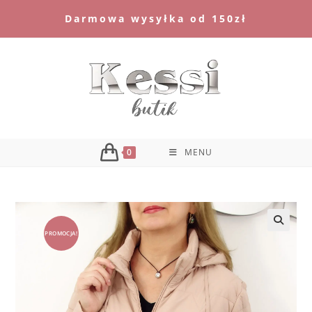
Skip
Darmowa wysyłka od 150zł
to
content
0
MENU
PROMOCJA!