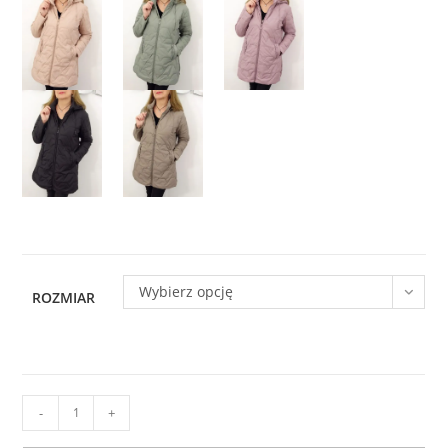
Wybierz opcję
ROZMIAR
ilość
-
+
Kurtka