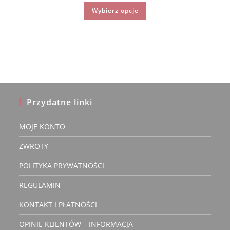
Oceniono
Ten
Wybierz opcje
produkt
4.75
na 5
ma
wiele
wariantów.
Opcje
można
wybrać
na
stronie
produktu
Przydatne linki
MOJE KONTO
ZWROTY
POLITYKA PRYWATNOŚCI
REGULAMIN
KONTAKT I PŁATNOŚCI
OPINIE KLIENTÓW – INFORMACJA