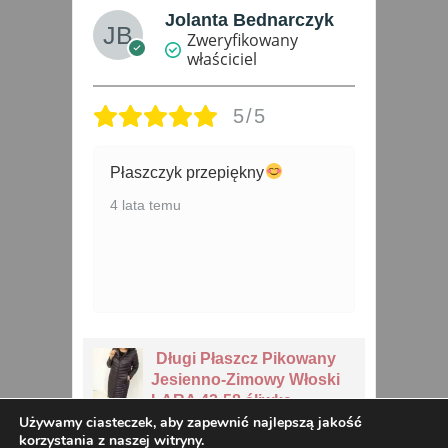
Jolanta Bednarczyk
Zweryfikowany
właściciel
5/5
Płaszczyk przepiękny
4 
4 lata temu
Długi Płaszcz Pikowany
38
Jesienno-Zimowy Włoski
LARA 42-58 śliwka
Używamy ciasteczek, aby zapewnić najlepszą jakość
korzystania z naszej witryny.