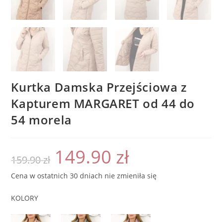
Kurtka Damska Przejściowa z
Kapturem MARGARET od 44 do
54 morela
149.90
zł
Pierwotna
Aktualna
159.90
zł
cena
cena
wynosiła:
wynosi:
159.90 zł.
149.90 zł.
Cena w ostatnich 30 dniach nie zmieniła się
KOLORY