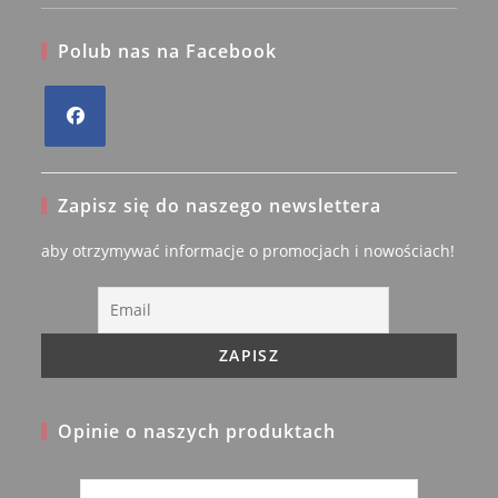
Polub nas na Facebook
Opens
in
Zapisz się do naszego newslettera
a
new
aby otrzymywać informacje o promocjach i nowościach!
tab
Opinie o naszych produktach