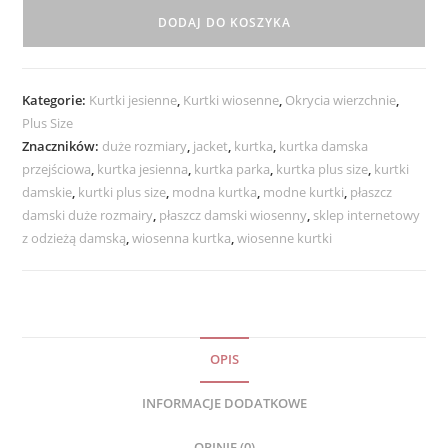
Damska
DODAJ DO KOSZYKA
Przejściowa
z
Kapturem
Kategorie:
Kurtki jesienne
,
Kurtki wiosenne
,
Okrycia wierzchnie
,
MARGARET
Plus Size
od
Znaczników:
duże rozmiary
,
jacket
,
kurtka
,
kurtka damska
44
przejściowa
,
kurtka jesienna
,
kurtka parka
,
kurtka plus size
,
kurtki
do
damskie
,
kurtki plus size
,
modna kurtka
,
modne kurtki
,
płaszcz
54
damski duże rozmairy
,
płaszcz damski wiosenny
,
sklep internetowy
beż
z odzieżą damską
,
wiosenna kurtka
,
wiosenne kurtki
OPIS
INFORMACJE DODATKOWE
OPINIE (0)