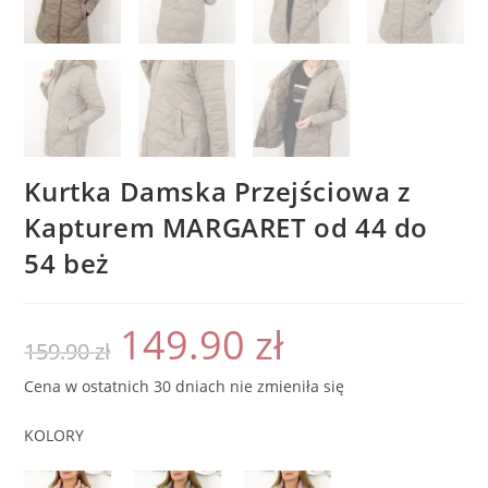
Kurtka Damska Przejściowa z
Kapturem MARGARET od 44 do
54 beż
149.90
zł
Pierwotna
Aktualna
159.90
zł
cena
cena
wynosiła:
wynosi:
159.90 zł.
149.90 zł.
Cena w ostatnich 30 dniach nie zmieniła się
KOLORY