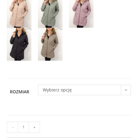
Wybierz opcję
ROZMIAR
ilość
-
+
Kurtka