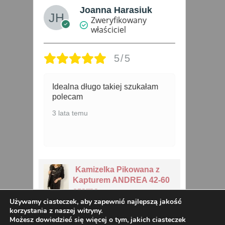
Urszula Stachera
Zweryfikowany
właściciel
5/5
Super kurteczka.Świetne
j
wykonanie.Rozmiar odpowiada
4 
noszonemu.Polecam jak
najbardziej :)
3 lata temu
Kurtka Damska Parka
-60
Ocieplana GABI od 42 do
52 czarna
Używamy ciasteczek, aby zapewnić najlepszą jakość
korzystania z naszej witryny.
Możesz dowiedzieć się więcej o tym, jakich ciasteczek