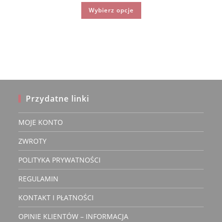
wynosiła:
wynosi:
Ten
Wybierz opcje
249.90 zł.
199.90 zł.
produkt
ma
wiele
wariantów.
Opcje
można
wybrać
na
stronie
produktu
Przydatne linki
MOJE KONTO
ZWROTY
POLITYKA PRYWATNOŚCI
REGULAMIN
KONTAKT I PŁATNOŚCI
OPINIE KLIENTÓW – INFORMACJA