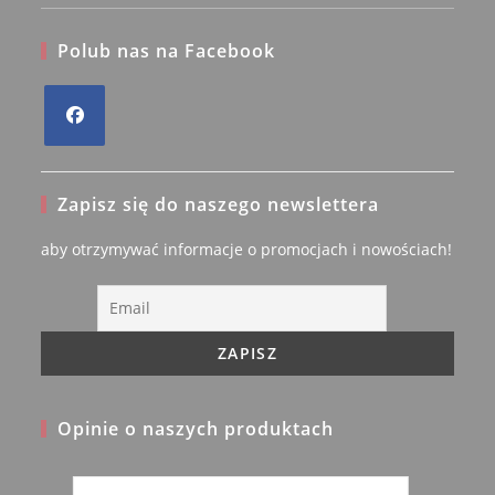
Polub nas na Facebook
Opens
in
Zapisz się do naszego newslettera
a
new
aby otrzymywać informacje o promocjach i nowościach!
tab
Opinie o naszych produktach