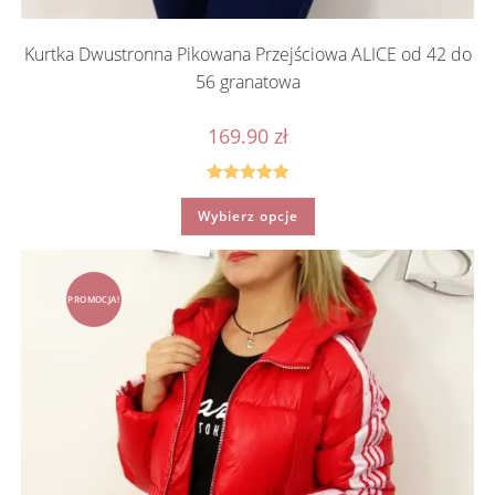
Kurtka Dwustronna Pikowana Przejściowa ALICE od 42 do
56 granatowa
169.90
zł
Oceniono
Ten
Wybierz opcje
produkt
5.00
na 5
ma
wiele
wariantów.
Opcje
można
PROMOCJA!
wybrać
na
stronie
produktu