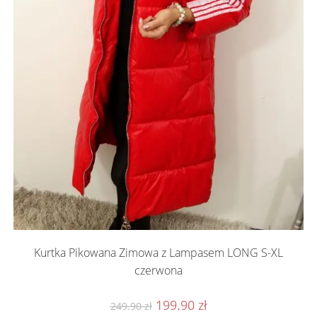
Kurtka Pikowana Zimowa z Lampasem LONG S-XL
czerwona
Pierwotna
Aktualna
199.90
zł
249.90
zł
cena
cena