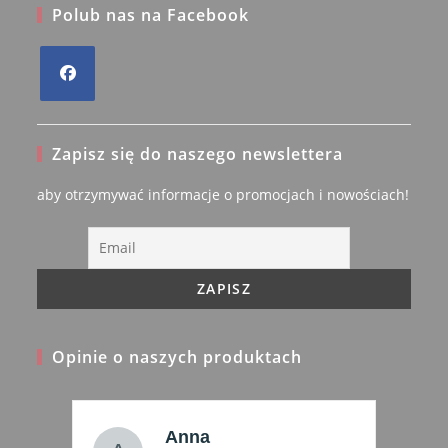
Polub nas na Facebook
Opens
in
Zapisz się do naszego newslettera
a
new
aby otrzymywać informacje o promocjach i nowościach!
tab
Opinie o naszych produktach
malgosia_444@wp.pl