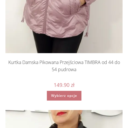
Kurtka Damska Pikowana Przejściowa TIMBRA od 44 do
54 pudrowa
149.90
zł
Ten
Wybierz opcje
produkt
ma
wiele
wariantów.
Opcje
można
wybrać
na