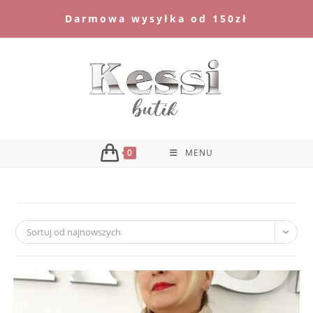
Skip
Darmowa wysyłka od 150zł
to
content
0
MENU
Sortuj od najnowszych