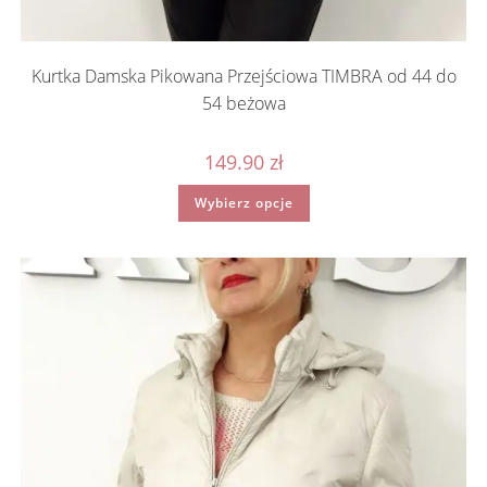
Kurtka Damska Pikowana Przejściowa TIMBRA od 44 do
54 beżowa
149.90
zł
Ten
Wybierz opcje
produkt
ma
wiele
wariantów.
Opcje
można
wybrać
na
stronie
produktu