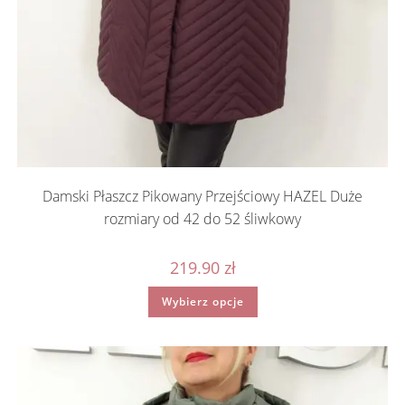
Damski Płaszcz Pikowany Przejściowy HAZEL Duże
rozmiary od 42 do 52 śliwkowy
219.90
zł
Ten
Wybierz opcje
produkt
ma
wiele
wariantów.
Opcje
można
wybrać
na