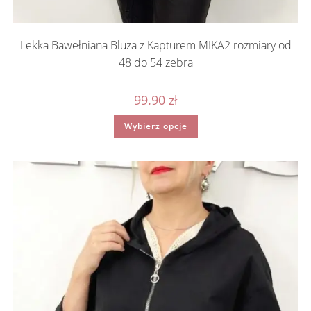
Lekka Bawełniana Bluza z Kapturem MIKA2 rozmiary od
48 do 54 zebra
99.90
zł
Ten
Wybierz opcje
produkt
ma
wiele
wariantów.
Opcje
można
wybrać
na
stronie
produktu