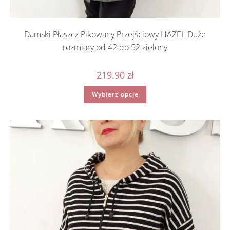
Damski Płaszcz Pikowany Przejściowy HAZEL Duże
rozmiary od 42 do 52 zielony
219.90
zł
Ten
Wybierz opcje
produkt
ma
wiele
wariantów.
Opcje
można
wybrać
na
stronie
produktu