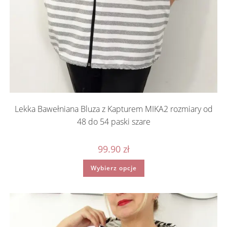
Lekka Bawełniana Bluza z Kapturem MIKA2 rozmiary od
48 do 54 paski szare
99.90
zł
Ten
Wybierz opcje
produkt
ma
wiele
wariantów.
Opcje
można
wybrać
na
stronie