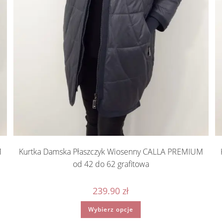
M
Kurtka Damska Płaszczyk Wiosenny CALLA PREMIUM
od 42 do 62 grafitowa
239.90
zł
Ten
Wybierz opcje
produkt
ma