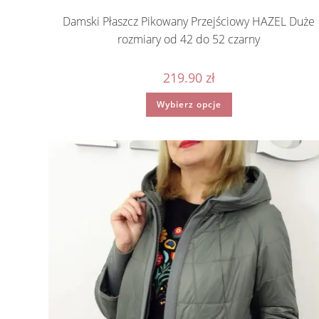
Damski Płaszcz Pikowany Przejściowy HAZEL Duże
rozmiary od 42 do 52 czarny
219.90
zł
Ten
Wybierz opcje
produkt
ma
wiele
wariantów.
Opcje
można
wybrać
na
stronie
produktu