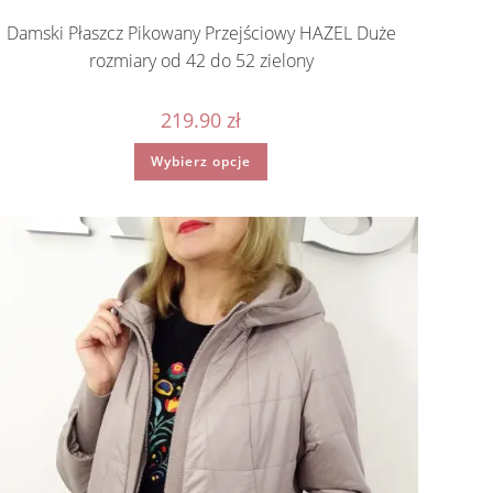
Damski Płaszcz Pikowany Przejściowy HAZEL Duże
rozmiary od 42 do 52 zielony
219.90
zł
Ten
Wybierz opcje
produkt
ma
wiele
wariantów.
Opcje
można
wybrać
na
stronie
produktu