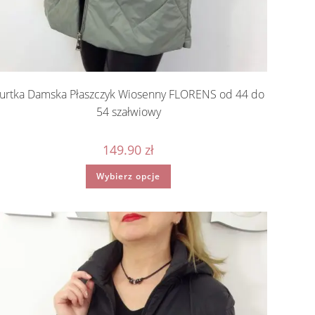
urtka Damska Płaszczyk Wiosenny FLORENS od 44 do
54 szałwiowy
149.90
zł
Ten
Wybierz opcje
produkt
ma
wiele
wariantów.
Opcje
można
wybrać
na
stronie
produktu