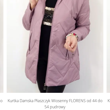
do
Kurtka Damska Płaszczyk Wiosenny FLORENS od 44 do
K
54 pudrowy