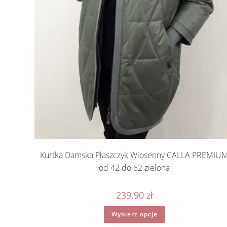
Kurtka Damska Płaszczyk Wiosenny CALLA PREMIU
od 42 do 62 zielona
239.90
zł
Ten
Wybierz opcje
produkt
ma