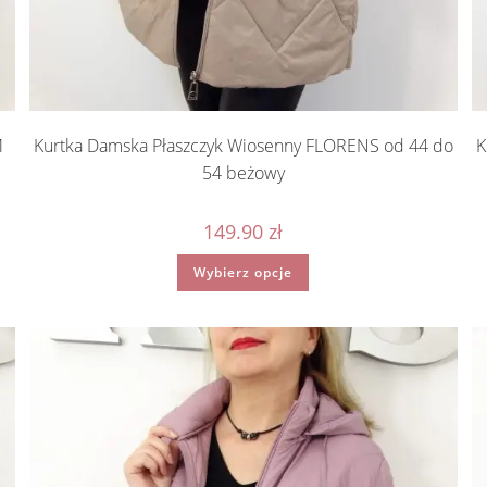
M
Kurtka Damska Płaszczyk Wiosenny FLORENS od 44 do
K
54 beżowy
149.90
zł
Ten
Wybierz opcje
produkt
ma
wiele
wariantów.
Opcje
można
wybrać
na
stronie
produktu