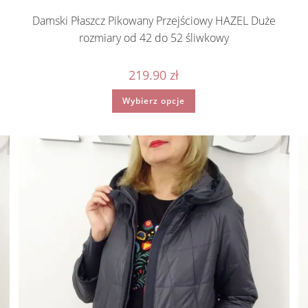
Damski Płaszcz Pikowany Przejściowy HAZEL Duże
rozmiary od 42 do 52 śliwkowy
219.90
zł
Ten
Wybierz opcje
produkt
ma
wiele
wariantów.
Opcje
można
wybrać
na
stronie
produktu