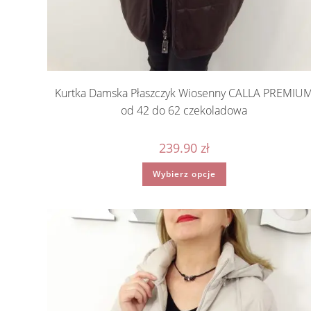
Kurtka Damska Płaszczyk Wiosenny CALLA PREMIU
od 42 do 62 czekoladowa
239.90
zł
Ten
Wybierz opcje
produkt
ma
wiele
wariantów.
Opcje
można
wybrać
na
stronie
produktu