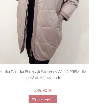
Kurtka Damska Płaszczyk Wiosenny CALLA PREMIUM
od 42 do 62 beż nude
239.90
zł
Ten
Wybierz opcje
produkt
ma