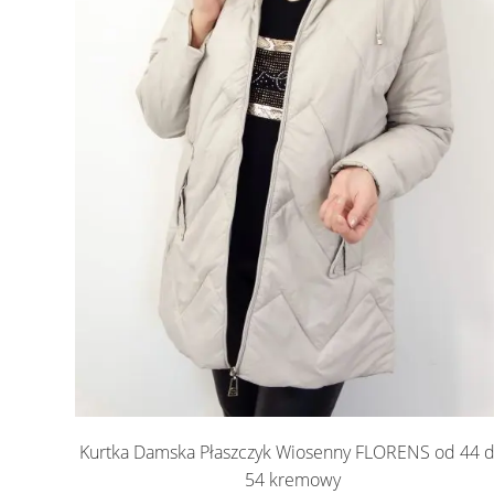
Kurtka Damska Płaszczyk Wiosenny FLORENS od 44 
54 kremowy