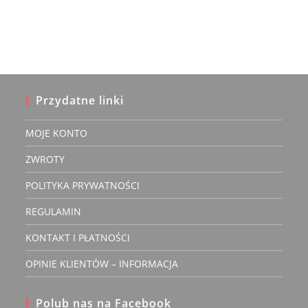
wariantów.
Opcje
można
wybrać
na
stronie
produktu
Przydatne linki
MOJE KONTO
ZWROTY
POLITYKA PRYWATNOŚCI
REGULAMIN
KONTAKT I PŁATNOŚCI
OPINIE KLIENTÓW – INFORMACJA
Polub nas na Facebook