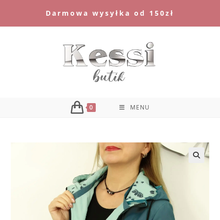
Skip
Darmowa wysyłka od 150zł
to
content
0
MENU