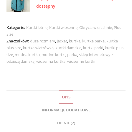
dostępny.
Kategorie:
Kurtki letnie
,
Kurtki wiosenne
,
Okrycia wierzchnie
,
Plus
Size
Znaczników:
duże rozmiary
,
jacket
,
kurtka
,
kurtka parka
,
kurtka
plus size
,
kurtka wiatrówka
,
kurtki damskie
,
kurtki parki
,
kurtki plus
size
,
modna kurtka
,
modne kurtki
,
parka
,
sklep internetowy z
odzieżą damską
,
wiosenna kurtka
,
wiosenne kurtki
OPIS
INFORMACJE DODATKOWE
OPINIE (2)