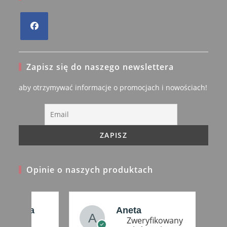
Opens
in
Zapisz się do naszego newslettera
a
new
aby otrzymywać informacje o promocjach i nowościach!
tab
Opinie o naszych produktach
a
Aneta
Zweryfikowany