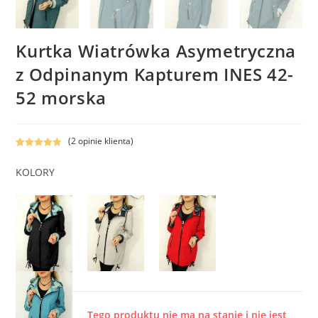
Kurtka Wiatrówka Asymetryczna
z Odpinanym Kapturem INES 42-
52 morska
(
2
opinie klienta)
Oceniony
2
5.00
na 5 na
KOLORY
podstawie
ocen
klientów
Tego produktu nie ma na stanie i nie jest