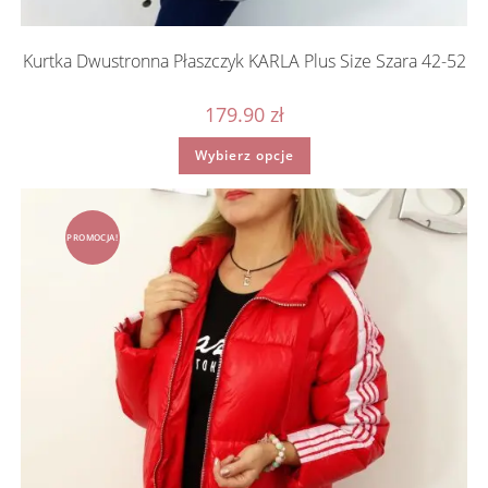
Kurtka Dwustronna Płaszczyk KARLA Plus Size Szara 42-52
179.90
zł
Ten
Wybierz opcje
produkt
ma
wiele
wariantów.
Opcje
można
PROMOCJA!
wybrać
na
stronie
produktu