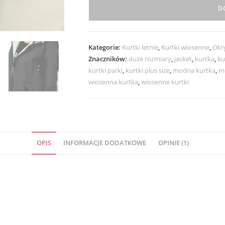
Wiatrówka
D
Asymetryczna
z
Odpinanym
Kategorie:
Kurtki letnie
,
Kurtki wiosenne
,
Okry
Kapturem
Znaczników:
duże rozmiary
,
jacket
,
kurtka
,
ku
INES
kurtki parki
,
kurtki plus size
,
modna kurtka
,
m
42-
wiosenna kurtka
,
wiosenne kurtki
52
czarna
OPIS
INFORMACJE DODATKOWE
OPINIE (1)