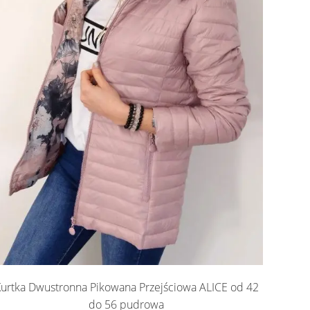
urtka Dwustronna Pikowana Przejściowa ALICE od 42
do 56 pudrowa