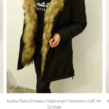
Kurtka Parka Zimowa z Odpinanym Futerkiem LUXE 44-
K
52 khaki