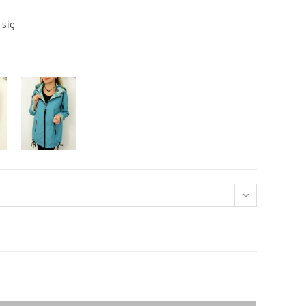
si:
0 zł.
 się