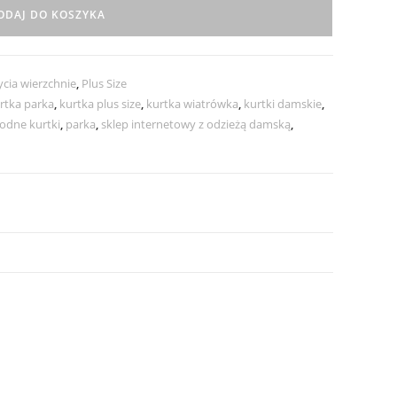
ODAJ DO KOSZYKA
cia wierzchnie
,
Plus Size
rtka parka
,
kurtka plus size
,
kurtka wiatrówka
,
kurtki damskie
,
odne kurtki
,
parka
,
sklep internetowy z odzieżą damską
,