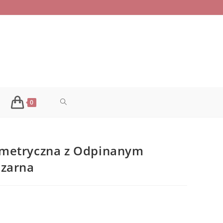
TOGGLE
0
WEBSITE
ymetryczna z Odpinanym
SEARCH
czarna
alna