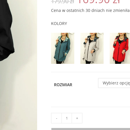
179.90
zł
podstawie
wynosiła:
wyno
179.90 zł.
169.9
oceny klienta
Cena w ostatnich 30 dniach nie zmieniła
KOLORY
Wybierz opcję
ROZMIAR
ilość
-
+
Kurtka