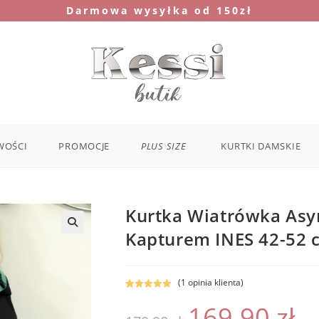
Darmowa wysyłka od 150zł
WOŚCI
PROMOCJE
PLUS SIZE
KURTKI DAMSKIE
Kurtka Wiatrówka As
Kapturem INES 42-52 
(
1
opinia klienta)
Oceniony
1
169.90
zł
Pierwotna
Aktu
5.00
na 5 na
cena
cena