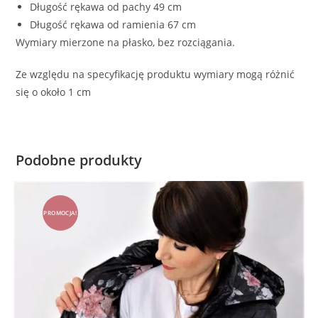
Długość rękawa od pachy 49 cm
Długość rękawa od ramienia 67 cm
Wymiary mierzone na płasko, bez rozciągania.
Ze względu na specyfikację produktu wymiary mogą różnić
się o około 1 cm
Podobne produkty
PROMOCJA!