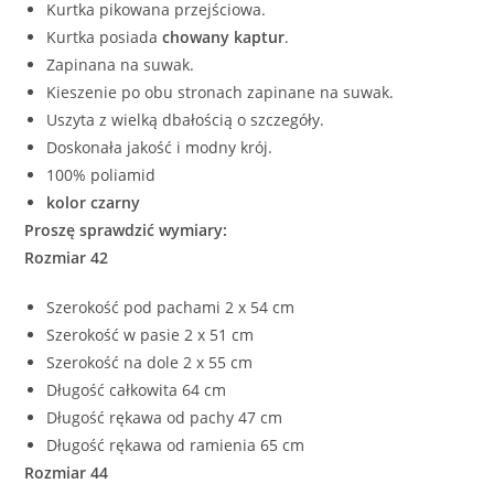
Kurtka pikowana przejściowa.
Kurtka posiada
chowany kaptur
.
Zapinana na suwak.
Kieszenie po obu stronach zapinane na suwak.
Uszyta z wielką dbałością o szczegóły.
Doskonała jakość i modny krój.
100% poliamid
kolor czarny
Proszę sprawdzić wymiary:
Rozmiar 42
Szerokość pod pachami 2 x 54 cm
Szerokość w pasie 2 x 51 cm
Szerokość na dole 2 x 55 cm
Długość całkowita 64 cm
Długość rękawa od pachy 47 cm
Długość rękawa od ramienia 65 cm
Rozmiar 44