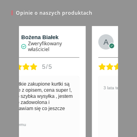
Opinie o naszych produktach
Anonimowo
Zweryfikowany
właściciel
5/5
T
3 lata temu
,
R
em
p
kt
P
b
z
K
4 