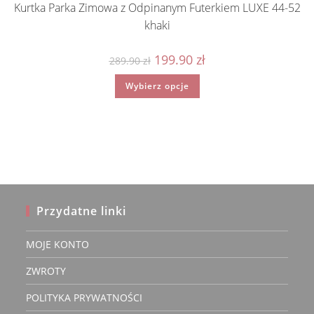
Kurtka Parka Zimowa z Odpinanym Futerkiem LUXE 44-52
khaki
Pierwotna
Aktualna
199.90
zł
289.90
zł
cena
cena
wynosiła:
wynosi:
Ten
Wybierz opcje
289.90 zł.
199.90 zł.
produkt
ma
wiele
wariantów.
Opcje
można
wybrać
na
stronie
produktu
Przydatne linki
MOJE KONTO
ZWROTY
POLITYKA PRYWATNOŚCI