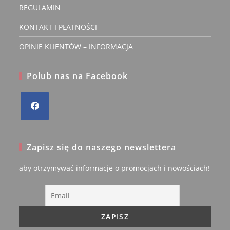
REGULAMIN
KONTAKT I PŁATNOŚCI
OPINIE KLIENTÓW – INFORMACJA
Polub nas na Facebook
Opens
in
Zapisz się do naszego newslettera
a
new
aby otrzymywać informacje o promocjach i nowościach!
tab