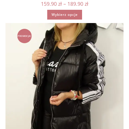
Zakres
159.90
zł
–
189.90
zł
cen:
od
Ten
Wybierz opcje
159.90 zł
produkt
do
ma
189.90 zł
wiele
wariantów.
Opcje
można
PROMOCJA!
wybrać
na
stronie
produktu