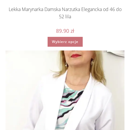
Lekka Marynarka Damska Narzutka Elegancka od 46 do
52 lila
89.90
zł
Ten
Wybierz opcje
produkt
ma
wiele
wariantów.
Opcje
można
wybrać
na
stronie
produktu