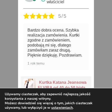
właściciel
5/5
Bardzo dobra ocena. Szybka
K
na
realizacja zamówienia. Kurtki
u
zgodne z zamówieniem,
o
podobają mi się, dlatego
ł
zamówiłam zaraz drugą.
P
Pięknie dziękuję. Pozdrawiam.
3 
1 rok temu
ka
Kurtka Katana Jeansowa
wa
ELVIRA od 40 do 50 biała
Używamy ciasteczek, aby zapewnić najlepszą jakość
korzystania z naszej witryny.
Możesz dowiedzieć się więcej o tym, jakich ciasteczek
używamy, lub wyłączyć je w
ustawieniach
.