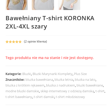
Bawełniany T-shirt KORONKA
2XL-4XL szary
(
2
opinie klienta)
Oceniony
2
5.00
na 5 na
podstawie
Tego produktu nie ma na stanie i nie jest dostępny.
ocen
klientów
Kategorie:
Bluzki
,
Bluzki Marynarki Komplety
,
Plus Size
Znaczników:
bluzka bawełniana
,
bluzka letnia
,
bluzka na lato
,
bluzka z krótkim rękawem
,
bluzka z nadrukiem
,
bluzki bawełniane
,
modne bluzki damskie
,
sklep internetowy z odzieżą damską
,
t-shirt
,
t-shirt bawełniany
,
t-shirt damski
,
t-shirt młodzieżowy