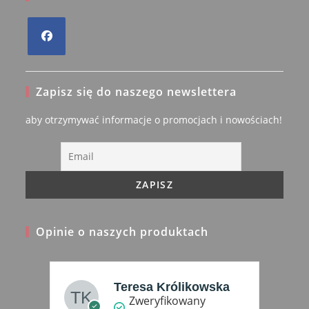
Opens
in
Zapisz się do naszego newslettera
a
new
aby otrzymywać informacje o promocjach i nowościach!
tab
Opinie o naszych produktach
Teresa Królikowska
Zweryfikowany