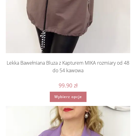
Lekka Bawełniana Bluza z Kapturem MIKA rozmiary od 48
do 54 kawowa
99.90
zł
Ten
Wybierz opcje
produkt
ma
wiele
wariantów.
Opcje
można
wybrać
na
stronie
produktu