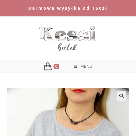
Skip
Darmowa wysyłka od 150zł
to
content
0
MENU