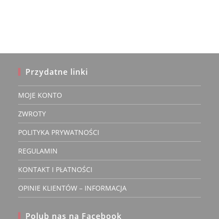
wariantów.
Opcje
można
wybrać
na
stronie
produktu
Przydatne linki
MOJE KONTO
ZWROTY
POLITYKA PRYWATNOŚCI
REGULAMIN
KONTAKT I PŁATNOŚCI
OPINIE KLIENTÓW – INFORMACJA
Polub nas na Facebook