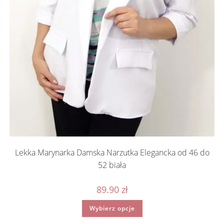
Lekka Marynarka Damska Narzutka Elegancka od 46 do
52 biała
89.90
zł
Ten
Wybierz opcje
produkt
ma
wiele