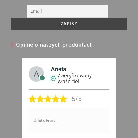
tab
Opinie o naszych produktach
Maria S.
Zweryfikowany
właściciel
5/5
Kurtka spełnia moje
3 
oczekiwania i trzyma rozmiar.
3 lata temu