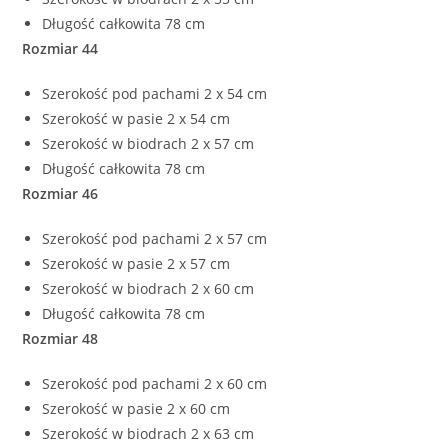
Długość całkowita 78 cm
Rozmiar 44
Szerokość pod pachami 2 x 54 cm
Szerokość w pasie 2 x 54 cm
Szerokość w biodrach 2 x 57 cm
Długość całkowita 78 cm
Rozmiar 46
Szerokość pod pachami 2 x 57 cm
Szerokość w pasie 2 x 57 cm
Szerokość w biodrach 2 x 60 cm
Długość całkowita 78 cm
Rozmiar 48
Szerokość pod pachami 2 x 60 cm
Szerokość w pasie 2 x 60 cm
Szerokość w biodrach 2 x 63 cm