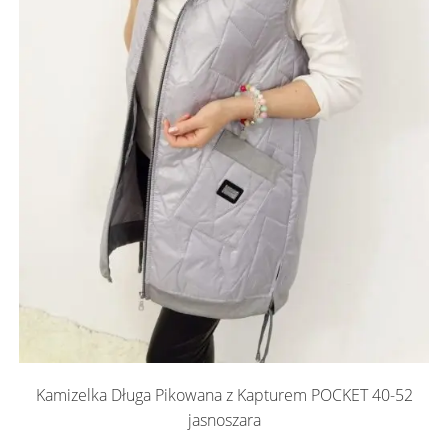
Kamizelka Długa Pikowana z Kapturem POCKET 40-52
jasnoszara