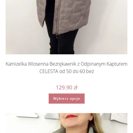
Kamizelka Wiosenna Bezrękawnik z Odpinanym Kapturem
CELESTA od 50 do 60 beż
129.90
zł
Ten
Wybierz opcje
produkt
ma
wiele
wariantów.
Opcje
można
wybrać
na
stronie