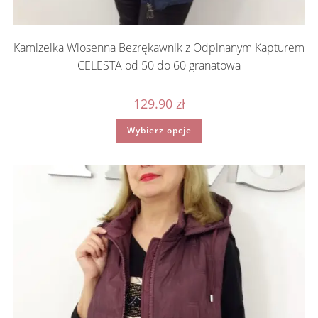
Kamizelka Wiosenna Bezrękawnik z Odpinanym Kapturem
CELESTA od 50 do 60 granatowa
129.90
zł
Ten
Wybierz opcje
produkt
ma
wiele
wariantów.
Opcje
można
wybrać
na
stronie
produktu