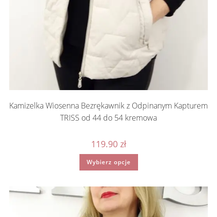
Kamizelka Wiosenna Bezrękawnik z Odpinanym Kapturem
TRISS od 44 do 54 kremowa
119.90
zł
Ten
Wybierz opcje
produkt
ma
wiele
wariantów.
Opcje
można
wybrać
na