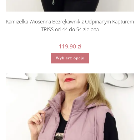
Kamizelka Wiosenna Bezrękawnik z Odpinanym Kapturem
TRISS od 44 do 54 zielona
119.90
zł
Ten
Wybierz opcje
produkt
ma
wiele
wariantów.
Opcje
można
wybrać
na
stronie
produktu