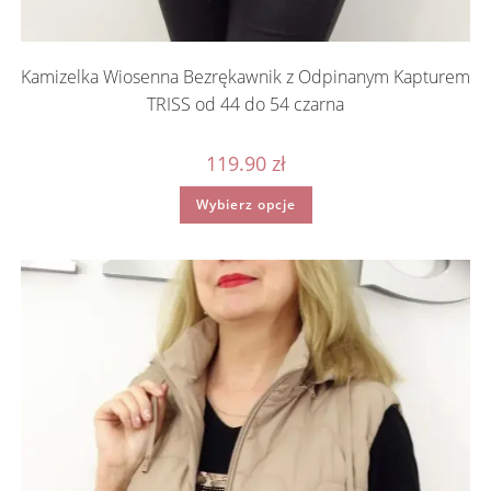
Kamizelka Wiosenna Bezrękawnik z Odpinanym Kapturem
TRISS od 44 do 54 czarna
119.90
zł
Ten
Wybierz opcje
produkt
ma
wiele
wariantów.
Opcje
można
wybrać
na
stronie
produktu