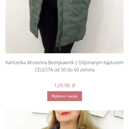
Kamizelka Wiosenna Bezrękawnik z Odpinanym Kapturem
CELESTA od 50 do 60 zielona
129.90
zł
Ten
Wybierz opcje
produkt
ma
wiele
wariantów.
Opcje
można
wybrać
na