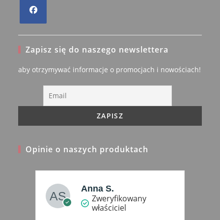
Opens
in
Zapisz się do naszego newslettera
a
new
aby otrzymywać informacje o promocjach i nowościach!
tab
Opinie o naszych produktach
Renata W.
Recenzent