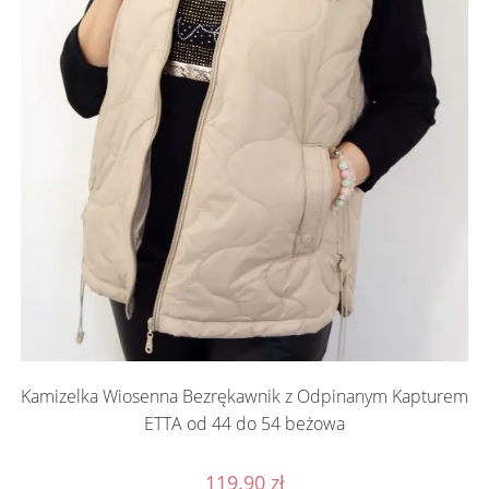
Kamizelka Wiosenna Bezrękawnik z Odpinanym Kapturem
ETTA od 44 do 54 beżowa
119.90
zł