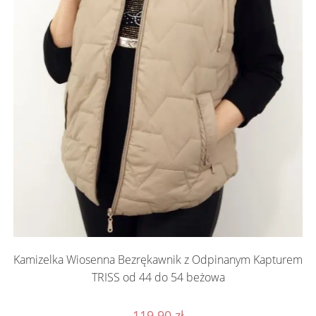
Kamizelka Wiosenna Bezrękawnik z Odpinanym Kapturem
TRISS od 44 do 54 beżowa
119.90
zł