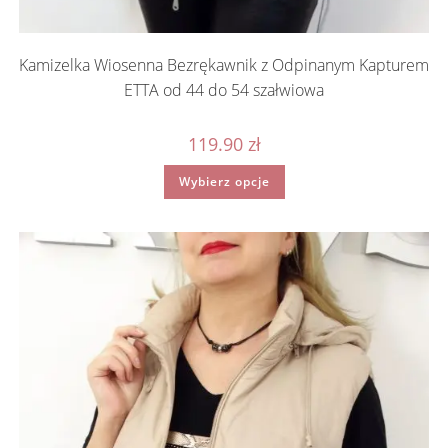
Kamizelka Wiosenna Bezrękawnik z Odpinanym Kapturem
ETTA od 44 do 54 szałwiowa
119.90
zł
Ten
Wybierz opcje
produkt
ma
wiele
wariantów.
Opcje
można
wybrać
na
stronie
produktu