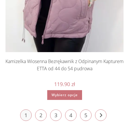
Kamizelka Wiosenna Bezrękawnik z Odpinanym Kapturem
ETTA od 44 do 54 pudrowa
119.90
zł
Ten
Wybierz opcje
produkt
ma
wiele
wariantów.
Opcje
1
2
3
4
5
można
wybrać
na
stronie