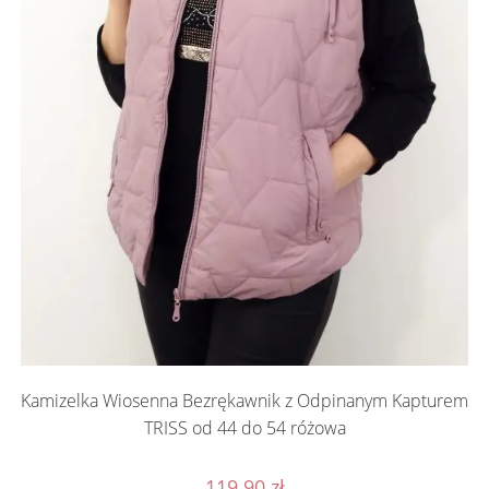
Kamizelka Wiosenna Bezrękawnik z Odpinanym Kapturem
TRISS od 44 do 54 różowa
119.90
zł