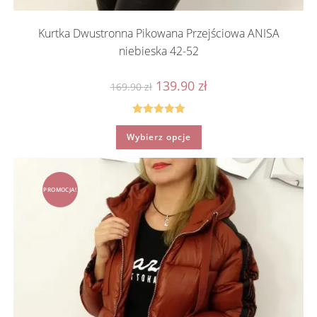
Kurtka Dwustronna Pikowana Przejściowa ANISA
niebieska 42-52
Pierwotna
Aktualna
139.90
zł
169.90
zł
cena
cena
wynosiła:
wynosi:
169.90 zł.
139.90 zł.
Oceniono
Ten
Wybierz opcje
produkt
5.00
na 5
ma
wiele
wariantów.
Opcje
można
PROMOCJA!
wybrać
na
stronie
produktu