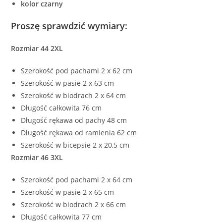
kolor czarny
Proszę sprawdzić wymiary:
Rozmiar 44 2XL
Szerokość pod pachami 2 x 62 cm
Szerokość w pasie 2 x 63 cm
Szerokość w biodrach 2 x 64 cm
Długość całkowita 76 cm
Długość rękawa od pachy 48 cm
Długość rękawa od ramienia 62 cm
Szerokość w bicepsie 2 x 20,5 cm
Rozmiar 46 3XL
Szerokość pod pachami 2 x 64 cm
Szerokość w pasie 2 x 65 cm
Szerokość w biodrach 2 x 66 cm
Długość całkowita 77 cm