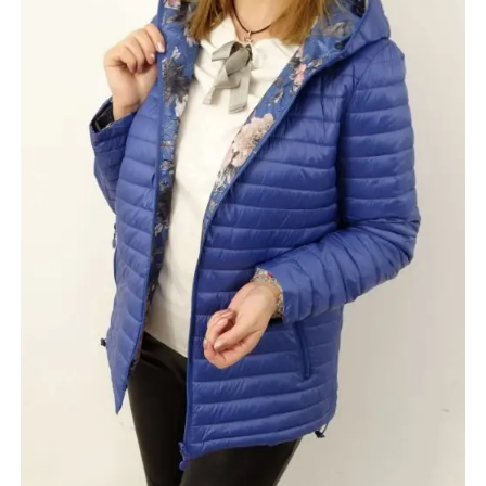
stronie
produktu