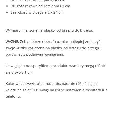
Długość rękawa od ramienia 63 cm
Szerokość w bicepsie 2 x 24 cm
Wymiary mierzone na płasko, od brzegu do brzegu.
WAŻNE:
Żeby dobrze dobrać rozmiar najlepiej zmierzyć
swoją kurtkę rozłożoną na płasko, od brzegu do brzegu i
porównać z podanymi wymiarami.
Ze względu na specyfikację produktu wymiary mogą różnić
się o około 1 cm
Kolor w rzeczywistości może nieznacznie różnić się od
koloru na zdjęciu z uwagi na różne ustawienia monitora lub
telefonu.