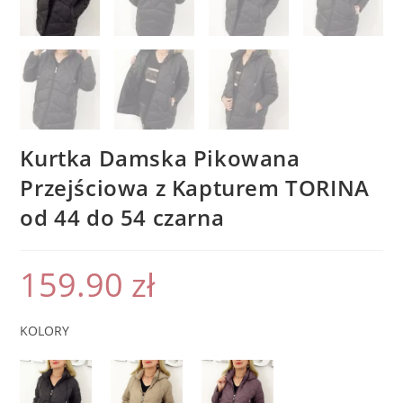
Kurtka Damska Pikowana
Przejściowa z Kapturem TORINA
od 44 do 54 czarna
159.90
zł
KOLORY