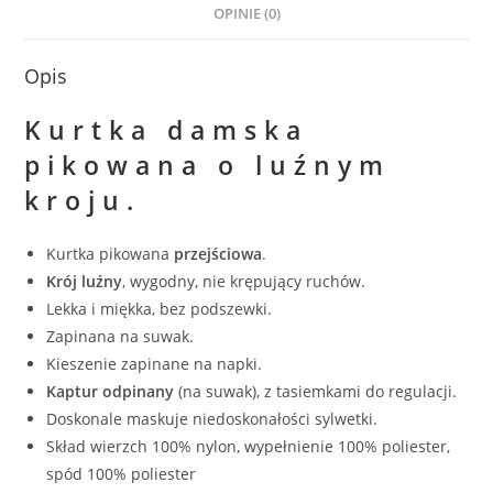
OPINIE (0)
Opis
Kurtka damska
pikowana
o luźnym
kroju
.
Kurtka pikowana
przejściowa
.
Krój luźny
, wygodny, nie krępujący ruchów.
Lekka i miękka, bez podszewki.
Zapinana na suwak.
Kieszenie zapinane na napki.
Kaptur odpinany
(na suwak), z tasiemkami do regulacji.
Doskonale maskuje niedoskonałości sylwetki.
Skład wierzch 100% nylon, wypełnienie 100% poliester,
spód 100% poliester