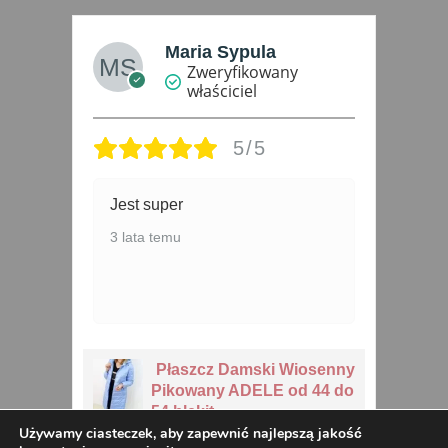
Grażyna
Kieliszkowska
Zweryfikowany
właściciel
5/5
B
W
Jest super
P
4 lata temu
4 
Kurtka Wiatrówka
enny
Asymetryczna z
4 do
Odpinanym Kapturem
INES 42-52 morska
Używamy ciasteczek, aby zapewnić najlepszą jakość