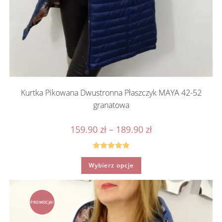
Kurtka Pikowana Dwustronna Płaszczyk MAYA 42-52
granatowa
Zakres
159.90
zł
–
189.90
zł
cen:
od
159.90 zł
do
Oceniono
Ten
189.90 zł
Wybierz opcje
produkt
5.00
na 5
ma
wiele
wariantów.
Opcje
można
PROMOCJA!
wybrać
na