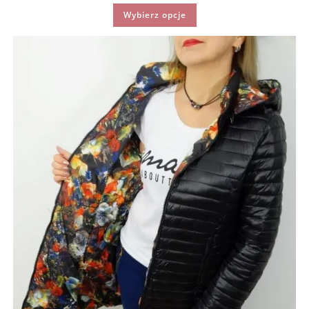
wynosiła:
wynosi:
Ten
Wybierz opcje
289.90 zł.
199.90 zł.
produkt
ma
wiele
wariantów.
Opcje
można
wybrać
na
stronie
produktu