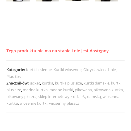
Tego produktu nie ma na stanie i nie jest dostępny.
Kategorie:
Kurtki jesienne
,
Kurtki wiosenne
,
Okrycia wierzchnie
,
Plus Size
Znaczników:
jacket
,
kurtka
,
kurtka plus size
,
kurtki damskie
,
kurtki
plus size
,
modna kurtka
,
modne kurtki
,
pikowana
,
pikowana kurtka
,
pikowany płaszcz
,
sklep internetowy z odzieżą damską
,
wiosenna
kurtka
,
wiosenne kurtki
,
wiosenny płaszcz