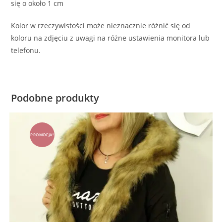
się o około 1 cm
Kolor w rzeczywistości może nieznacznie różnić się od
koloru na zdjęciu z uwagi na różne ustawienia monitora lub
telefonu.
Podobne produkty
PROMOCJA!