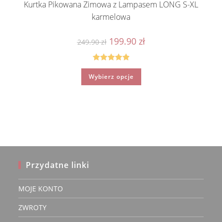
Kurtka Pikowana Zimowa z Lampasem LONG S-XL
karmelowa
Pierwotna
Aktualna
199.90
zł
249.90
zł
cena
cena
wynosiła:
wynosi:
249.90 zł.
199.90 zł.
Oceniono
Ten
Wybierz opcje
produkt
5.00
na 5
ma
wiele
wariantów.
Opcje
można
wybrać
na
stronie
produktu
Przydatne linki
MOJE KONTO
ZWROTY