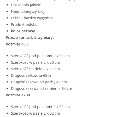
Doskonała jakość.
Najmodniejszy krój.
Lekka i bardzo wygodna.
Produkt polski.
kolor beżowy
Proszę sprawdzić wymiary:
Rozmiar 40 L
Szerokość pod pachami 2 x 50 cm
Szerokość w pasie 2 x 50 cm
Szerokość na dole 2 x 50 cm
Długość całkowita 68 cm
Długość rękawa od pachy 46 cm
Długość rękawa od ramienia 64 cm
Rozmiar 42 XL
Szerokość pod pachami 2 x 52 cm
Szerokość w pasie 2 x 52 cm