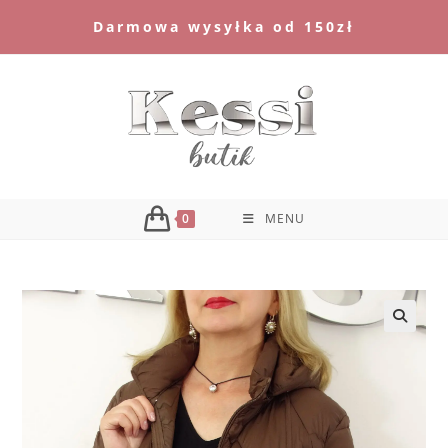
Skip
Darmowa wysyłka od 150zł
to
content
0
MENU