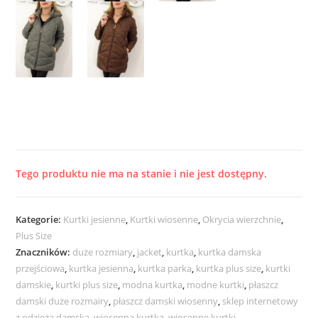
Tego produktu nie ma na stanie i nie jest dostępny.
Kategorie:
Kurtki jesienne
,
Kurtki wiosenne
,
Okrycia wierzchnie
,
Plus Size
Znaczników:
duże rozmiary
,
jacket
,
kurtka
,
kurtka damska
przejściowa
,
kurtka jesienna
,
kurtka parka
,
kurtka plus size
,
kurtki
damskie
,
kurtki plus size
,
modna kurtka
,
modne kurtki
,
płaszcz
damski duże rozmairy
,
płaszcz damski wiosenny
,
sklep internetowy
z odzieżą damską
,
wiosenna kurtka
,
wiosenne kurtki