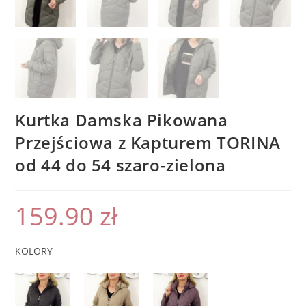
Kurtka Damska Pikowana
Przejściowa z Kapturem TORINA
od 44 do 54 szaro-zielona
159.90
zł
KOLORY