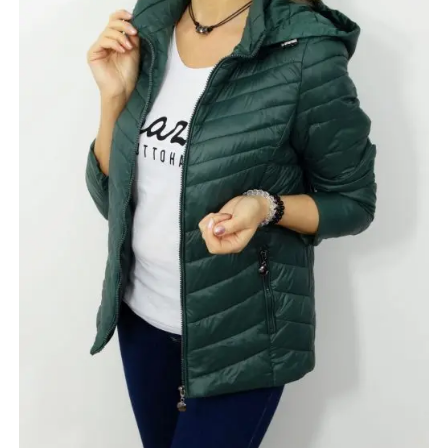
stronie
produktu