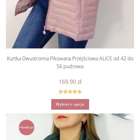
Kurtka Dwustronna Pikowana Przejściowa ALICE od 42 do
56 pudrowa
169.90
zł
Oceniono
Ten
Wybierz opcje
produkt
5.00
na 5
ma
wiele
wariantów.
Opcje
można
PROMOCJA!
wybrać
na