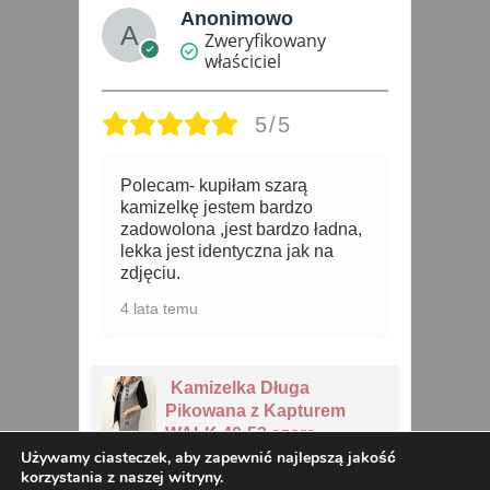
Elżbieta Preiss
Zweryfikowany
właściciel
5/5
Bardzo ładny, bardzo ładnie
4 
odszyty. I wygląd tak jak jest
a,
pokazany. Poleceń.
4 lata temu
Pikowany Płaszcz Zimowy
Włoski NEVI 42-52 czarny
Używamy ciasteczek, aby zapewnić najlepszą jakość
korzystania z naszej witryny.