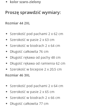
kolor szaro-zielony
Proszę sprawdzić wymiary:
Rozmiar 44 2XL
Szerokość pod pachami 2 x 62 cm
Szerokość w pasie 2 x 63 cm
Szerokość w biodrach 2 x 64 cm
Długość całkowita 76 cm
Długość rękawa od pachy 48 cm
Długość rękawa od ramienia 62 cm
Szerokość w bicepsie 2 x 20,5 cm
Rozmiar 46 3XL
Szerokość pod pachami 2 x 64 cm
Szerokość w pasie 2 x 65 cm
Szerokość w biodrach 2 x 66 cm
Długość całkowita 77 cm