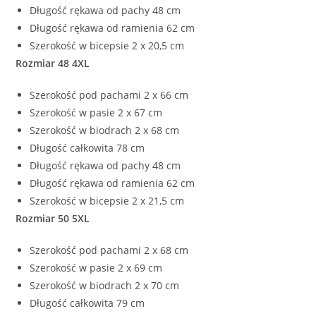
Długość rękawa od pachy 48 cm
Długość rękawa od ramienia 62 cm
Szerokość w bicepsie 2 x 20,5 cm
Rozmiar 48 4XL
Szerokość pod pachami 2 x 66 cm
Szerokość w pasie 2 x 67 cm
Szerokość w biodrach 2 x 68 cm
Długość całkowita 78 cm
Długość rękawa od pachy 48 cm
Długość rękawa od ramienia 62 cm
Szerokość w bicepsie 2 x 21,5 cm
Rozmiar 50 5XL
Szerokość pod pachami 2 x 68 cm
Szerokość w pasie 2 x 69 cm
Szerokość w biodrach 2 x 70 cm
Długość całkowita 79 cm