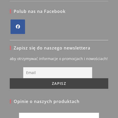
Polub nas na Facebook
Opens
in
Zapisz się do naszego newslettera
a
new
aby otrzymywać informacje o promocjach i nowościach!
tab
Opinie o naszych produktach