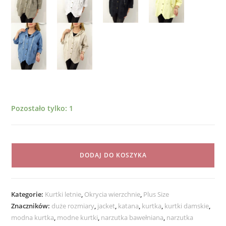
Pozostało tylko: 1
ilość
Kurtka
DODAJ DO KOSZYKA
Katana
Włoska
MICHELA
Kategorie:
Kurtki letnie
,
Okrycia wierzchnie
,
Plus Size
Plus
Znaczników:
duże rozmiary
,
jacket
,
katana
,
kurtka
,
kurtki damskie
,
Size
modna kurtka
,
modne kurtki
,
narzutka bawełniana
,
narzutka