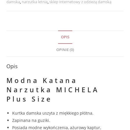
rozmiar
damska
,
narzutka letnia
,
sklep internetowy z odzieżą damską
uniwersalny
od
42
do
OPIS
50
czarna
OPINIE (0)
Opis
Modna Katana
Narzutka MICHELA
Plus Size
Kurtka damska uszyta z miękkiego płótna.
Zapinana na guziki.
Posiada modne wykończenia, ażurowy kaptur,