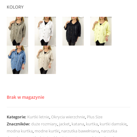
KOLORY
Brak w magazynie
Kategorie:
Kurtki letnie
,
Okrycia wierzchnie
,
Plus Size
Znaczników:
duże rozmiary
,
jacket
,
katana
,
kurtka
,
kurtki damskie
,
modna kurtka
,
modne kurtki
,
narzutka bawełniana
,
narzutka