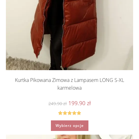
Kurtka Pikowana Zimowa z Lampasem LONG S-XL
karmelowa
Pierwotna
Aktualna
199.90
zł
249.90
zł
cena
cena
wynosiła:
wynosi:
249.90 zł.
199.90 zł.
Oceniono
Ten
Wybierz opcje
produkt
5.00
na 5
ma
wiele