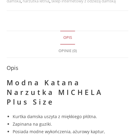
damska
,
narzutka letnia
,
sklep internetowy z odzieżą damską
OPIS
OPINIE (0)
Opis
Modna Katana
Narzutka MICHELA
Plus Size
Kurtka damska uszyta z miękkiego płótna.
Zapinana na guziki.
Posiada modne wykończenia, ażurowy kaptur,