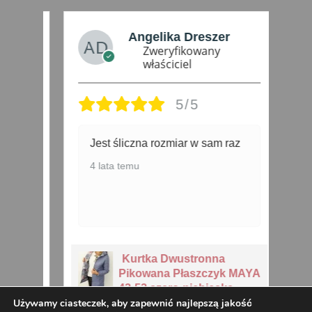
Angelika Dreszer
Zweryfikowany
właściciel
5/5
o
Jest śliczna rozmiar w sam raz
ba
S
4 lata temu
5 
Kurtka Dwustronna
Pikowana Płaszczyk MAYA
42-52 szaro-niebieska
Używamy ciasteczek, aby zapewnić najlepszą jakość