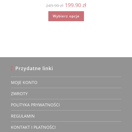
Pierwotna
Aktualna
199.90
zł
249.90
zł
cena
cena
wynosiła:
wynosi:
Ten
Wybierz opcje
249.90 zł.
199.90 zł.
produkt
ma
wiele
wariantów.
Opcje
można
wybrać
na
stronie
produktu
Przydatne linki
MOJE KONTO
ZWROTY
POLITYKA PRYWATNOŚCI
REGULAMIN
KONTAKT I PŁATNOŚCI