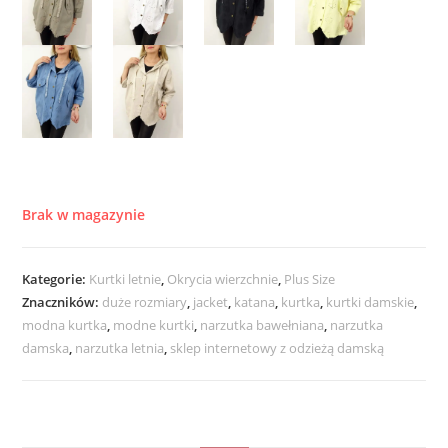
Brak w magazynie
Kategorie:
Kurtki letnie
,
Okrycia wierzchnie
,
Plus Size
Znaczników:
duże rozmiary
,
jacket
,
katana
,
kurtka
,
kurtki damskie
,
modna kurtka
,
modne kurtki
,
narzutka bawełniana
,
narzutka
damska
,
narzutka letnia
,
sklep internetowy z odzieżą damską