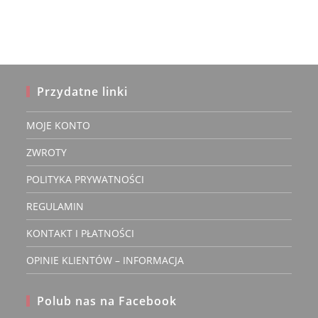
Opcje
można
wybrać
na
stronie
produktu
Przydatne linki
MOJE KONTO
ZWROTY
POLITYKA PRYWATNOŚCI
REGULAMIN
KONTAKT I PŁATNOŚCI
OPINIE KLIENTÓW – INFORMACJA
Polub nas na Facebook