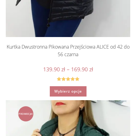
Kurtka Dwustronna Pikowana Przejściowa ALICE od 42 do
56 czarna
Zakres
139.90
zł
–
169.90
zł
cen:
od
139.90 zł
do
Oceniono
Ten
169.90 zł
Wybierz opcje
produkt
5.00
na 5
ma
wiele
wariantów.
Opcje
można
PROMOCJA!
wybrać
na
stronie
produktu