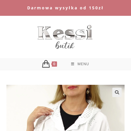
Skip
Darmowa wysyłka od 150zł
to
content
0
MENU