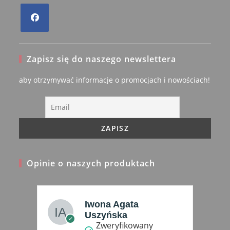
Opens
in
Zapisz się do naszego newslettera
a
new
aby otrzymywać informacje o promocjach i nowościach!
tab
Opinie o naszych produktach
Malgorzata
Kowalczyk
Zweryfikowany