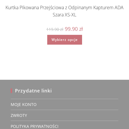
Kurtka Pikowana Przejściowa z Odpinanym Kapturem ADA
Szara XS-XL
Pierwotna
Aktualna
99.90
zł
119.90
zł
cena
cena
wynosiła:
wynosi:
Ten
Wybierz opcje
119.90 zł.
99.90 zł.
produkt
ma
wiele
wariantów.
Opcje
można
wybrać
na
stronie
produktu
Przydatne linki
MOJE KONTO
ZWROTY
POLITYKA PRYWATNOŚCI