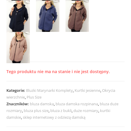
Tego produktu nie ma na stanie i nie jest dostępny.
Kategorie:
Bluzki Marynarki Komplety
,
Kurtki jesienne
,
Okrycia
wierzchnie
,
Plus Size
Znaczników:
bluza damska
,
bluza damska rozpinana
,
bluza duże
rozmiary
,
bluza plus size
,
bluza z bukli
,
duże rozmiary
,
kurtki
damskie
,
sklep internetowy z odzieżą damską