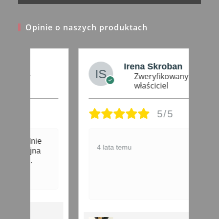
Opinie o naszych produktach
Irena Skroban
Zweryfikowany
właściciel
5/5
W
4 lata temu
s
p
4 