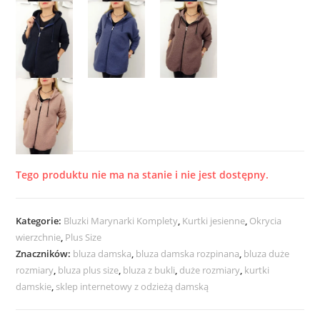
Tego produktu nie ma na stanie i nie jest dostępny.
Kategorie:
Bluzki Marynarki Komplety
,
Kurtki jesienne
,
Okrycia
wierzchnie
,
Plus Size
Znaczników:
bluza damska
,
bluza damska rozpinana
,
bluza duże
rozmiary
,
bluza plus size
,
bluza z bukli
,
duże rozmiary
,
kurtki
damskie
,
sklep internetowy z odzieżą damską