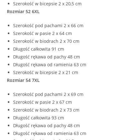
Szerokość w bicepsie 2 x 20,5 cm
Rozmiar 52 6XL
Szerokość pod pachami 2 x 66 cm
Szerokość w pasie 2 x 64 cm
Szerokość w biodrach 2 x 70 cm
Długość całkowita 91 cm
Długość rękawa od pachy 48 cm
Długość rękawa od ramienia 63 cm
Szerokość w bicepsie 2 x 21 cm
Rozmiar 54 7XL
Szerokość pod pachami 2 x 69 cm
Szerokość w pasie 2 x 67 cm
Szerokość w biodrach 2 x 73 cm
Długość całkowita 93 cm
Długość rękawa od pachy 48 cm
Długość rękawa od ramienia 63 cm