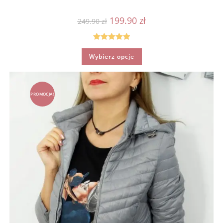
Pierwotna
Aktualna
199.90
zł
249.90
zł
cena
cena
wynosiła:
wynosi:
249.90 zł.
199.90 zł.
Oceniono
Ten
Wybierz opcje
produkt
5.00
na 5
ma
wiele
wariantów.
Opcje
można
PROMOCJA!
wybrać
na
stronie
produktu