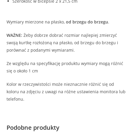
Szerokość w bicepsie 2 x 21,5 cm
Wymiary mierzone na płasko,
od brzegu do brzegu
.
WAŻNE:
Żeby dobrze dobrać rozmiar najlepiej zmierzyć
swoją kurtkę rozłożoną na płasko, od brzegu do brzegu i
porównać z podanymi wymiarami.
Ze względu na specyfikację produktu wymiary mogą różnić
się o około 1 cm
Kolor w rzeczywistości może nieznacznie różnić się od
koloru na zdjęciu z uwagi na różne ustawienia monitora lub
telefonu.
Podobne produkty