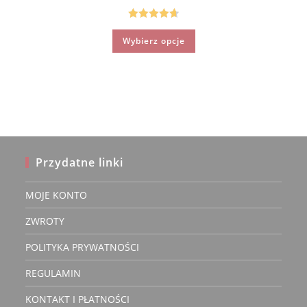
Oceniono
Ten
Wybierz opcje
produkt
4.75
na 5
ma
wiele
wariantów.
Opcje
można
wybrać
na
stronie
produktu
Przydatne linki
MOJE KONTO
ZWROTY
POLITYKA PRYWATNOŚCI
REGULAMIN
KONTAKT I PŁATNOŚCI