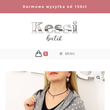
Skip
Darmowa wysyłka od 150zł
to
content
0
MENU