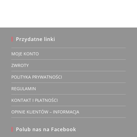
Opcje
można
wybrać
na
stronie
produktu
Przydatne linki
MOJE KONTO
ZWROTY
POLITYKA PRYWATNOŚCI
REGULAMIN
KONTAKT I PŁATNOŚCI
OPINIE KLIENTÓW – INFORMACJA
Polub nas na Facebook