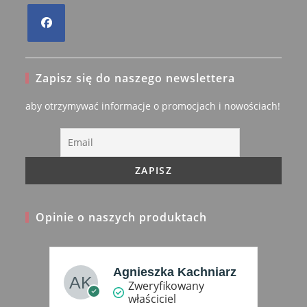
Opens
in
Zapisz się do naszego newslettera
a
new
aby otrzymywać informacje o promocjach i nowościach!
tab
Opinie o naszych produktach
arz
Małgorzata
Robakiewicz
Zweryfikowany