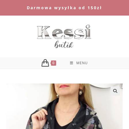
Skip
Darmowa wysyłka od 150zł
to
content
0
MENU