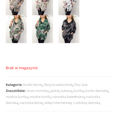
Brak w magazynie
Kategorie:
Kurtki letnie
,
Okrycia wierzchnie
,
Plus Size
Znaczników:
duże rozmiary
,
jacket
,
katana
,
kurtka
,
kurtki damskie
,
modna kurtka
,
modne kurtki
,
narzutka bawełniana
,
narzutka
damska
,
narzutka letnia
,
sklep internetowy z odzieżą damską