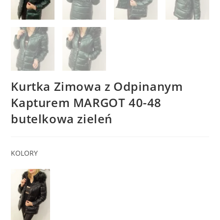
Kurtka Zimowa z Odpinanym
Kapturem MARGOT 40-48
butelkowa zieleń
KOLORY