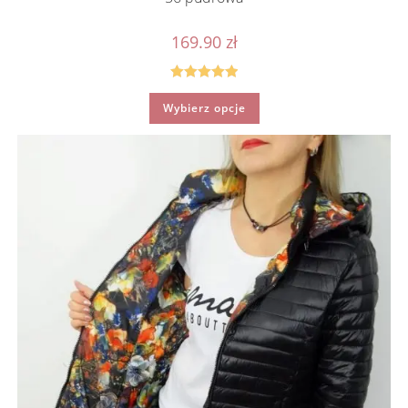
169.90
zł
Oceniono
Ten
Wybierz opcje
produkt
5.00
na 5
ma
wiele
wariantów.
Opcje
można
wybrać
na
stronie
produktu