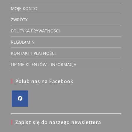
MOJE KONTO
ZWROTY
POLITYKA PRYWATNOŚCI
REGULAMIN
KONTAKT I PŁATNOŚCI
OPINIE KLIENTÓW – INFORMACJA
Polub nas na Facebook
Opens
in
Zapisz się do naszego newslettera
a