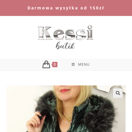
Skip
Darmowa wysyłka od 150zł
to
content
0
MENU