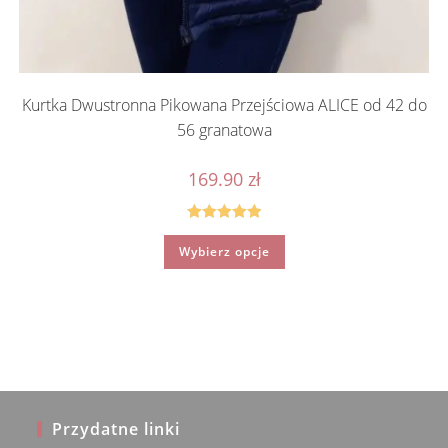
Kurtka Dwustronna Pikowana Przejściowa ALICE od 42 do
56 granatowa
169.90
zł
Oceniono
Ten
Wybierz opcje
produkt
5.00
na 5
ma
wiele
wariantów.
Opcje
można
wybrać
na
stronie
produktu
Przydatne linki