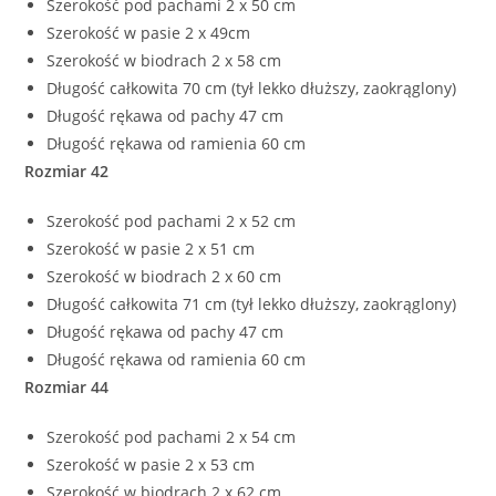
Szerokość pod pachami 2 x 50 cm
Szerokość w pasie 2 x 49cm
Szerokość w biodrach 2 x 58 cm
Długość całkowita 70 cm (tył lekko dłuższy, zaokrąglony)
Długość rękawa od pachy 47 cm
Długość rękawa od ramienia 60 cm
Rozmiar 42
Szerokość pod pachami 2 x 52 cm
Szerokość w pasie 2 x 51 cm
Szerokość w biodrach 2 x 60 cm
Długość całkowita 71 cm (tył lekko dłuższy, zaokrąglony)
Długość rękawa od pachy 47 cm
Długość rękawa od ramienia 60 cm
Rozmiar 44
Szerokość pod pachami 2 x 54 cm
Szerokość w pasie 2 x 53 cm
Szerokość w biodrach 2 x 62 cm