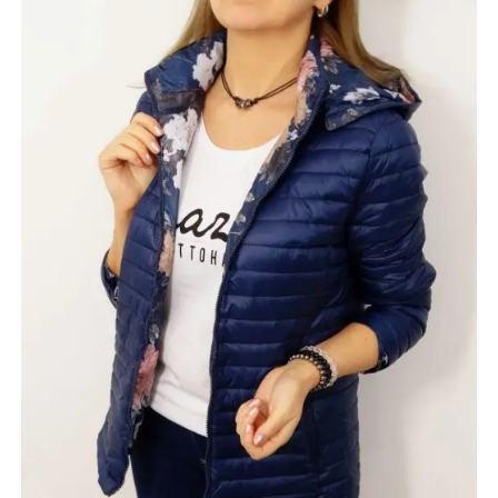
Opcje
można
wybrać
na
stronie
produktu