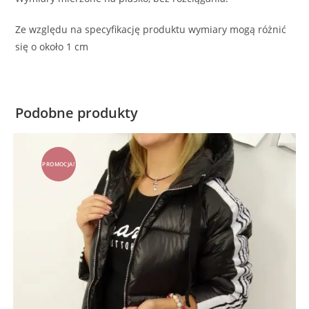
Ze względu na specyfikację produktu wymiary mogą różnić
się o około 1 cm
Podobne produkty
PROMOCJA!