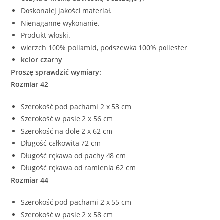
Doskonałej jakości materiał.
Nienaganne wykonanie.
Produkt włoski.
wierzch 100% poliamid, podszewka 100% poliester
kolor czarny
Proszę sprawdzić wymiary:
Rozmiar 42
Szerokość pod pachami 2 x 53 cm
Szerokość w pasie 2 x 56 cm
Szerokość na dole 2 x 62 cm
Długość całkowita 72 cm
Długość rękawa od pachy 48 cm
Długość rękawa od ramienia 62 cm
Rozmiar 44
Szerokość pod pachami 2 x 55 cm
Szerokość w pasie 2 x 58 cm