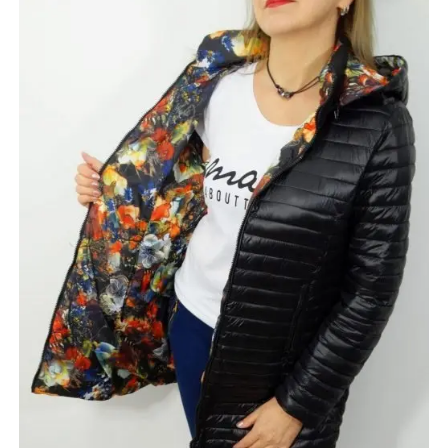
wariantów.
Opcje
można
wybrać
na
stronie
produktu