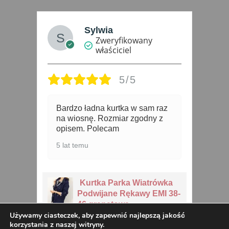
Malgorzata
Kowalczyk
Zweryfikowany
właściciel
5/5
z
3 
Polecam
1 rok temu
ka
Kurtka Damska Parka
 38-
Wiatrówka ELLA od 46 do
56 morska zieleń
Używamy ciasteczek, aby zapewnić najlepszą jakość
korzystania z naszej witryny.