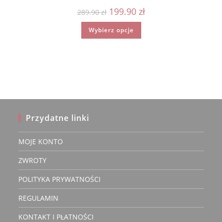
Pierwotna
Aktualna
199.90
zł
289.90
zł
cena
cena
wynosiła:
wynosi:
Ten
Wybierz opcje
289.90 zł.
199.90 zł.
produkt
ma
wiele
wariantów.
Opcje
można
wybrać
na
stronie
produktu
Przydatne linki
MOJE KONTO
ZWROTY
POLITYKA PRYWATNOŚCI
REGULAMIN
KONTAKT I PŁATNOŚCI