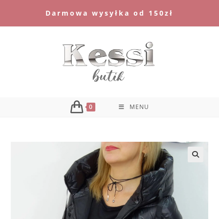
Skip
Darmowa wysyłka od 150zł
to
content
0
MENU