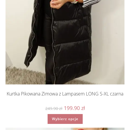
Kurtka Pikowana Zimowa z Lampasem LONG S-XL czarna
Pierwotna
Aktualna
199.90
zł
249.90
zł
cena
cena
wynosiła:
wynosi:
Ten
Wybierz opcje
249.90 zł.
199.90 zł.
produkt
ma
wiele