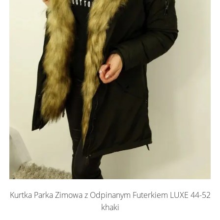
Kurtka Parka Zimowa z Odpinanym Futerkiem LUXE 44-52
khaki