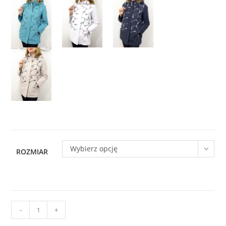
Wybierz opcję
ROZMIAR
ilość
-
+
Kurtka