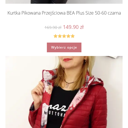
Kurtka Pikowana Przejściowa BEA Plus Size 50-60 czarna
Pierwotna
Aktualna
149.90
zł
169.90
zł
cena
cena
wynosiła:
wynosi:
169.90 zł.
149.90 zł.
Oceniono
Ten
Wybierz opcje
produkt
5.00
na 5
ma
wiele
wariantów.
Opcje
można
wybrać
na
stronie
produktu