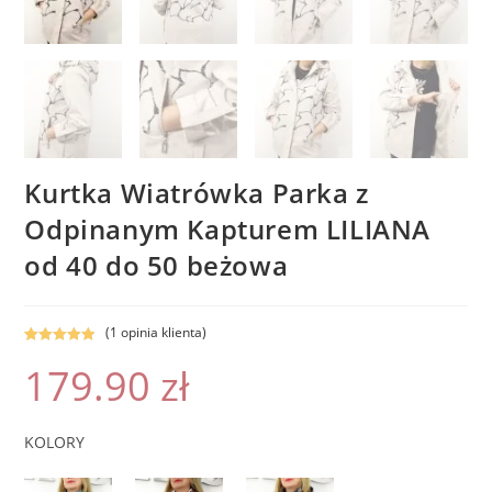
Kurtka Wiatrówka Parka z
Odpinanym Kapturem LILIANA
od 40 do 50 beżowa
(
1
opinia klienta)
Oceniony
1
179.90
zł
5.00
na 5 na
podstawie
oceny klienta
KOLORY