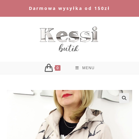
Skip
Darmowa wysyłka od 150zł
to
content
0
MENU