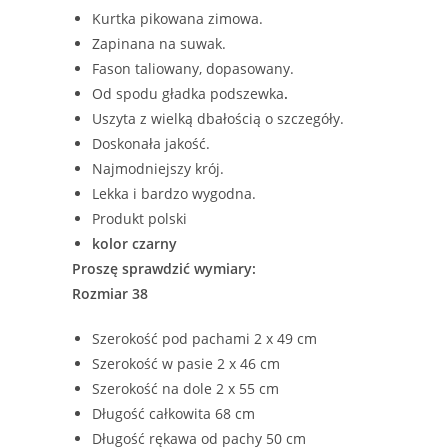
Kurtka pikowana zimowa.
Zapinana na suwak.
Fason taliowany, dopasowany.
Od spodu gładka podszewka
.
Uszyta z wielką dbałością o szczegóły.
Doskonała jakość.
Najmodniejszy krój.
Lekka i bardzo wygodna.
Produkt polski
kolor czarny
Proszę sprawdzić wymiary:
Rozmiar 38
Szerokość pod pachami 2 x 49 cm
Szerokość w pasie 2 x 46 cm
Szerokość na dole 2 x 55 cm
Długość całkowita 68 cm
Długość rękawa od pachy 50 cm