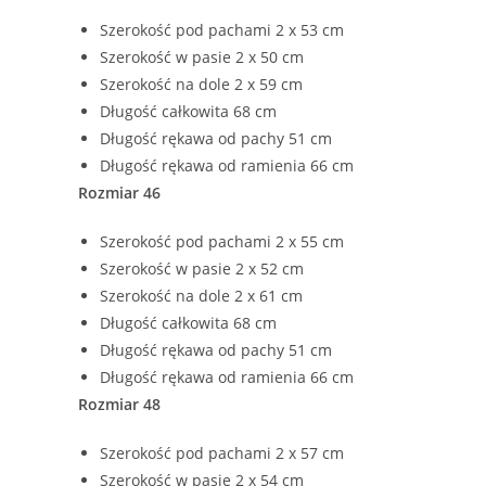
Szerokość pod pachami 2 x 53 cm
Szerokość w pasie 2 x 50 cm
Szerokość na dole 2 x 59 cm
Długość całkowita 68 cm
Długość rękawa od pachy 51 cm
Długość rękawa od ramienia 66 cm
Rozmiar 46
Szerokość pod pachami 2 x 55 cm
Szerokość w pasie 2 x 52 cm
Szerokość na dole 2 x 61 cm
Długość całkowita 68 cm
Długość rękawa od pachy 51 cm
Długość rękawa od ramienia 66 cm
Rozmiar 48
Szerokość pod pachami 2 x 57 cm
Szerokość w pasie 2 x 54 cm