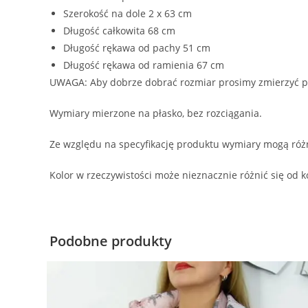
Szerokość na dole 2 x 63 cm
Długość całkowita 68 cm
Długość rękawa od pachy 51 cm
Długość rękawa od ramienia 67 cm
UWAGA: Aby dobrze dobrać rozmiar prosimy zmierzyć pas
Wymiary mierzone na płasko, bez rozciągania.
Ze względu na specyfikację produktu wymiary mogą różn
Kolor w rzeczywistości może nieznacznie różnić się od k
Podobne produkty