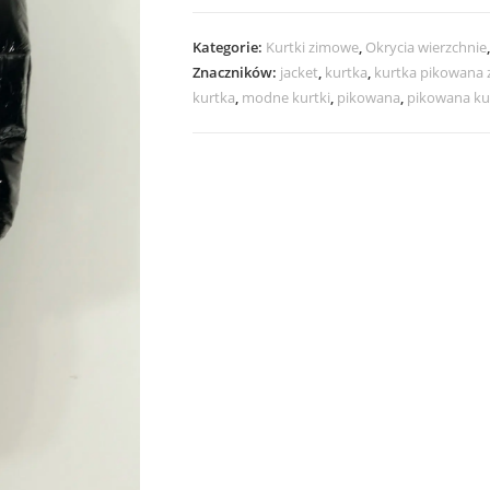
Kategorie:
Kurtki zimowe
,
Okrycia wierzchnie
Znaczników:
jacket
,
kurtka
,
kurtka pikowana
kurtka
,
modne kurtki
,
pikowana
,
pikowana ku