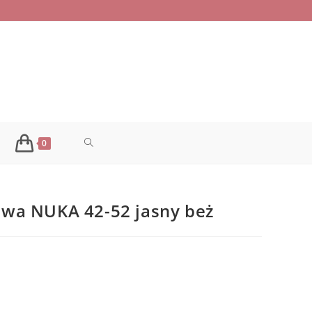
TOGGLE
0
WEBSITE
wa NUKA 42-52 jasny beż
SEARCH