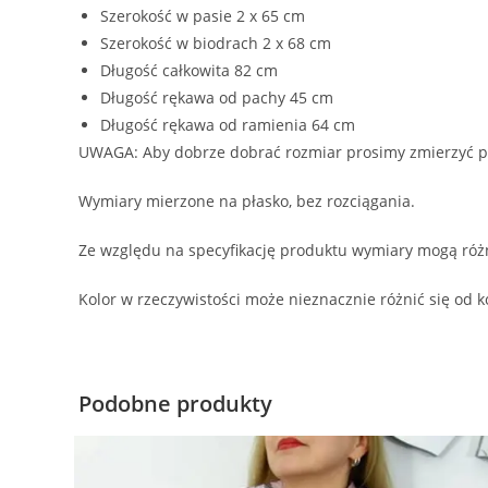
Szerokość w pasie 2 x 65 cm
Szerokość w biodrach 2 x 68 cm
Długość całkowita 82 cm
Długość rękawa od pachy 45 cm
Długość rękawa od ramienia 64 cm
UWAGA: Aby dobrze dobrać rozmiar prosimy zmierzyć pas
Wymiary mierzone na płasko, bez rozciągania.
Ze względu na specyfikację produktu wymiary mogą różn
Kolor w rzeczywistości może nieznacznie różnić się od k
Podobne produkty