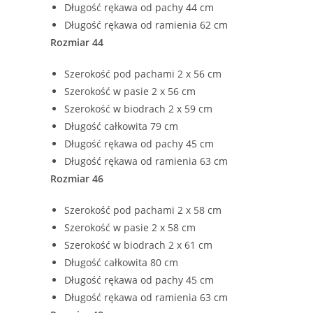
Długość rękawa od pachy 44 cm
Długość rękawa od ramienia 62 cm
Rozmiar 44
Szerokość pod pachami 2 x 56 cm
Szerokość w pasie 2 x 56 cm
Szerokość w biodrach 2 x 59 cm
Długość całkowita 79 cm
Długość rękawa od pachy 45 cm
Długość rękawa od ramienia 63 cm
Rozmiar 46
Szerokość pod pachami 2 x 58 cm
Szerokość w pasie 2 x 58 cm
Szerokość w biodrach 2 x 61 cm
Długość całkowita 80 cm
Długość rękawa od pachy 45 cm
Długość rękawa od ramienia 63 cm