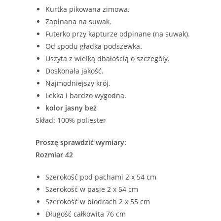
Kurtka pikowana zimowa.
Zapinana na suwak.
Futerko przy kapturze odpinane (na suwak).
Od spodu gładka podszewka
.
Uszyta z wielką dbałością o szczegóły.
Doskonała jakość.
Najmodniejszy krój.
Lekka i bardzo wygodna.
kolor jasny beż
Skład: 100% poliester
Proszę sprawdzić wymiary:
Rozmiar 42
Szerokość pod pachami 2 x 54 cm
Szerokość w pasie 2 x 54 cm
Szerokość w biodrach 2 x 55 cm
Długość całkowita 76 cm