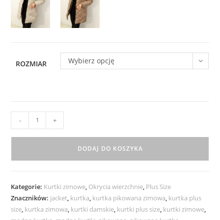
Wybierz opcję
ROZMIAR
ilość
-
+
Kurtka
Pikowana
DODAJ DO KOSZYKA
Zimowa
NUKA
40-
Kategorie:
Kurtki zimowe
,
Okrycia wierzchnie
,
Plus Size
52
Znaczników:
jacket
,
kurtka
,
kurtka pikowana zimowa
,
kurtka plus
czarna
size
,
kurtka zimowa
,
kurtki damskie
,
kurtki plus size
,
kurtki zimowe
,