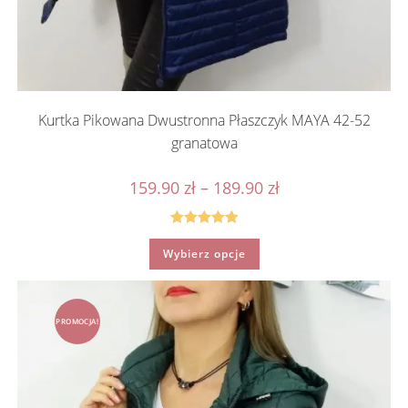
Kurtka Pikowana Dwustronna Płaszczyk MAYA 42-52
granatowa
Zakres
159.90
zł
–
189.90
zł
cen:
od
159.90 zł
do
Oceniono
Ten
189.90 zł
Wybierz opcje
produkt
5.00
na 5
ma
wiele
wariantów.
Opcje
można
PROMOCJA!
wybrać
na
stronie
produktu