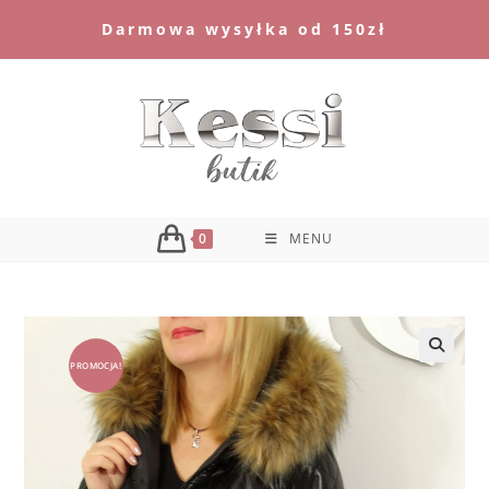
Skip
Darmowa wysyłka od 150zł
to
content
0
MENU
PROMOCJA!