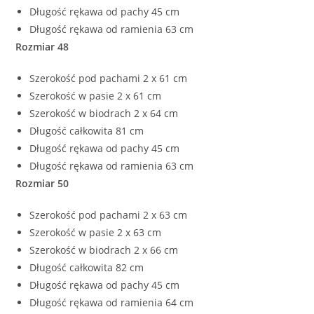
Długość rękawa od pachy 45 cm
Długość rękawa od ramienia 63 cm
Rozmiar 48
Szerokość pod pachami 2 x 61 cm
Szerokość w pasie 2 x 61 cm
Szerokość w biodrach 2 x 64 cm
Długość całkowita 81 cm
Długość rękawa od pachy 45 cm
Długość rękawa od ramienia 63 cm
Rozmiar 50
Szerokość pod pachami 2 x 63 cm
Szerokość w pasie 2 x 63 cm
Szerokość w biodrach 2 x 66 cm
Długość całkowita 82 cm
Długość rękawa od pachy 45 cm
Długość rękawa od ramienia 64 cm