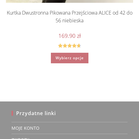
Kurtka Dwustronna Pikowana Przejściowa ALICE od 42 do
56 niebieska
169.90
zł
Oceniono
Ten
Wybierz opcje
produkt
4.75
na 5
ma
wiele
wariantów.
Opcje
można
wybrać
na
stronie
produktu
Przydatne linki
MOJE KONTO