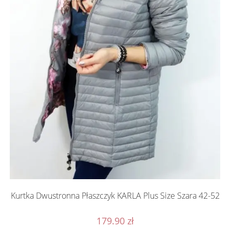
Kurtka Dwustronna Płaszczyk KARLA Plus Size Szara 42-52
179.90
zł