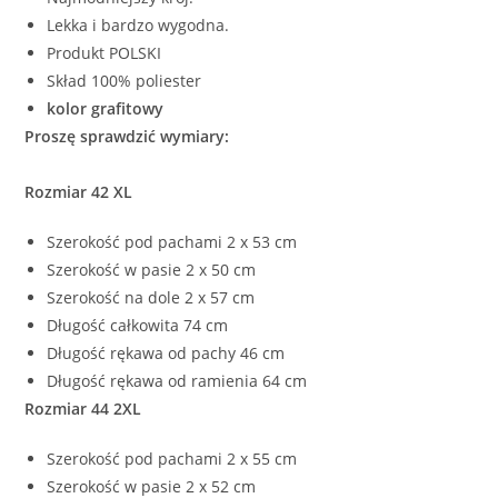
Lekka i bardzo wygodna.
Produkt POLSKI
Skład 100% poliester
kolor grafitowy
Proszę sprawdzić wymiary:
Rozmiar 42 XL
Szerokość pod pachami 2 x 53 cm
Szerokość w pasie 2 x 50 cm
Szerokość na dole 2 x 57 cm
Długość całkowita 74 cm
Długość rękawa od pachy 46 cm
Długość rękawa od ramienia 64 cm
Rozmiar 44 2XL
Szerokość pod pachami 2 x 55 cm
Szerokość w pasie 2 x 52 cm