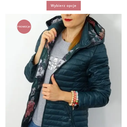
Ten
Wybierz opcje
produkt
ma
wiele
wariantów.
Opcje
można
PROMOCJA!
wybrać
na
stronie
produktu