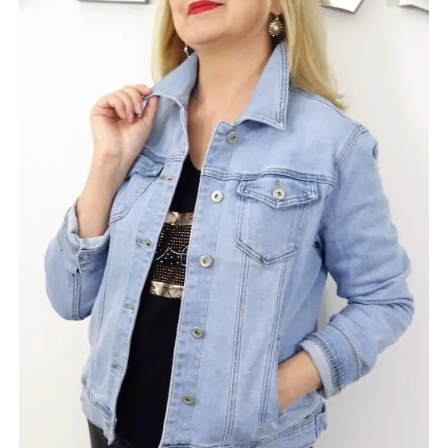
wariantów.
Opcje
można
wybrać
na
stronie
produktu