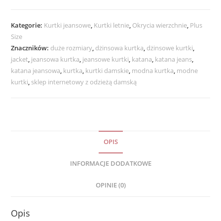
Kategorie:
Kurtki jeansowe
,
Kurtki letnie
,
Okrycia wierzchnie
,
Plus
Size
Znaczników:
duże rozmiary
,
dżinsowa kurtka
,
dżinsowe kurtki
,
jacket
,
jeansowa kurtka
,
jeansowe kurtki
,
katana
,
katana jeans
,
katana jeansowa
,
kurtka
,
kurtki damskie
,
modna kurtka
,
modne
kurtki
,
sklep internetowy z odzieżą damską
OPIS
INFORMACJE DODATKOWE
OPINIE (0)
Opis