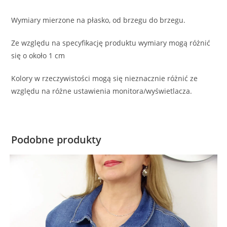
Wymiary mierzone na płasko, od brzegu do brzegu.
Ze względu na specyfikację produktu wymiary mogą różnić
się o około 1 cm
Kolory w rzeczywistości mogą się nieznacznie różnić ze
względu na różne ustawienia monitora/wyświetlacza.
Podobne produkty