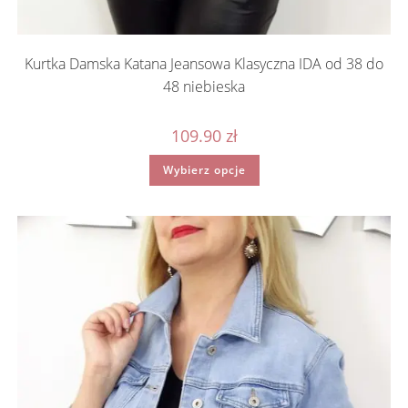
Kurtka Damska Katana Jeansowa Klasyczna IDA od 38 do
48 niebieska
109.90
zł
Ten
Wybierz opcje
produkt
ma
wiele
wariantów.
Opcje
można
wybrać
na
stronie
produktu