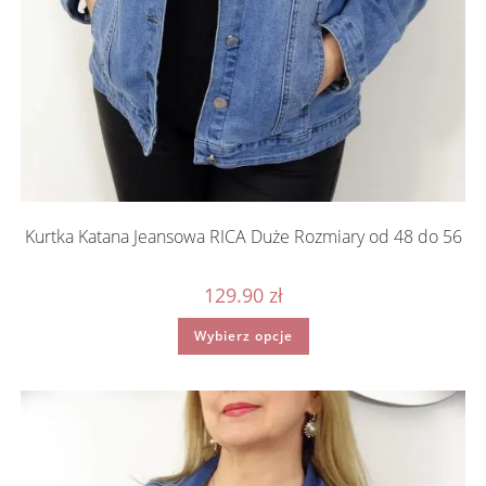
Kurtka Katana Jeansowa RICA Duże Rozmiary od 48 do 56
129.90
zł
Ten
Wybierz opcje
produkt
ma
wiele
wariantów.
Opcje
można
wybrać
na
stronie
produktu