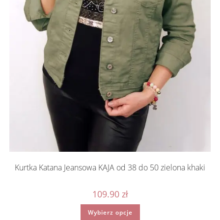
Kurtka Katana Jeansowa KAJA od 38 do 50 zielona khaki
109.90
zł
Ten
Wybierz opcje
produkt