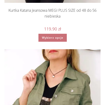
Kurtka Katana Jeansowa MEGI PLUS SIZE od 48 do 56
niebieska
119.90
zł
Ten
Wybierz opcje
produkt
ma
wiele
wariantów.
Opcje
można
wybrać
na
stronie
produktu