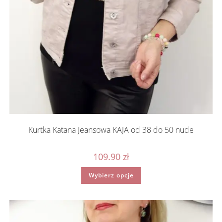
Kurtka Katana Jeansowa KAJA od 38 do 50 nude
109.90
zł
Ten
Wybierz opcje
produkt
ma
wiele
wariantów.
Opcje
można
wybrać