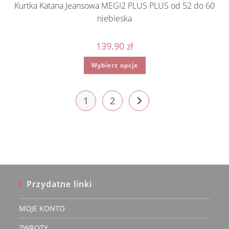
Kurtka Katana Jeansowa MEGI2 PLUS PLUS od 52 do 60
niebieska
139.90
zł
Ten
Wybierz opcje
produkt
ma
wiele
wariantów.
Opcje
1
2
można
wybrać
na
stronie
produktu
Przydatne linki
MOJE KONTO
ZWROTY