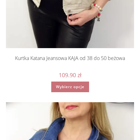
Kurtka Katana Jeansowa KAJA od 38 do 50 beżowa
109.90
zł
Ten
Wybierz opcje
produkt
ma
wiele
wariantów.
Opcje
można
wybrać
na
stronie
produktu