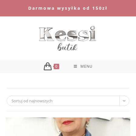
Skip
Darmowa wysyłka od 150zł
to
content
0
MENU
Sortuj od najnowszych