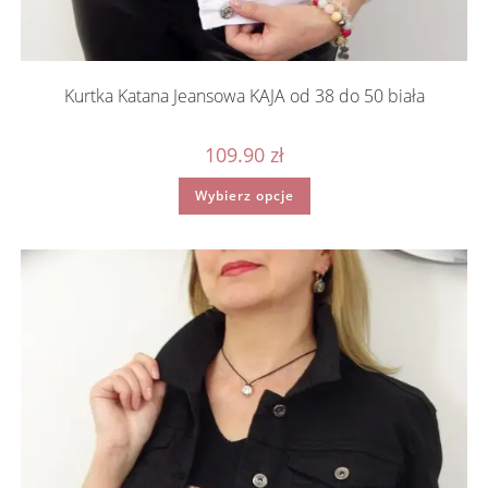
Kurtka Katana Jeansowa KAJA od 38 do 50 biała
109.90
zł
Ten
Wybierz opcje
produkt
ma
wiele
wariantów.
Opcje
można
wybrać
na
stronie
produktu