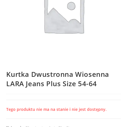
Kurtka Dwustronna Wiosenna
LARA Jeans Plus Size 54-64
Tego produktu nie ma na stanie i nie jest dostępny.