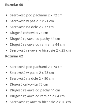
Rozmiar 60
Szerokość pod pachami 2 x 72 cm
Szerokość w pasie 2 x 71 cm
Szerokość na dole 2 x 77 cm
Długość całkowita 75 cm
Długość rękawa od pachy 44 cm
Długość rękawa od ramienia 64 cm
Szerokość rękawa w bicepsie 2 x 25 cm
Rozmiar 62
Szerokość pod pachami 2 x 74 cm
Szerokość w pasie 2 x 73 cm
Szerokość na dole 2 x 80 cm
Długość całkowita 75 cm
Długość rękawa od pachy 44 cm
Długość rękawa od ramienia 64 cm
Szerokość rękawa w bicepsie 2 x 26 cm