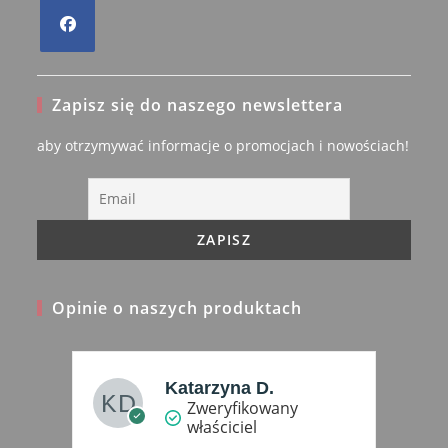
Opens
in
Zapisz się do naszego newslettera
a
new
aby otrzymywać informacje o promocjach i nowościach!
tab
Opinie o naszych produktach
Maria F.
Zweryfikowany
właściciel