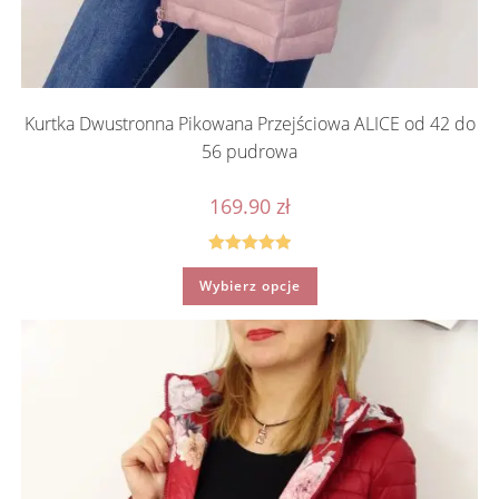
Kurtka Dwustronna Pikowana Przejściowa ALICE od 42 do
56 pudrowa
169.90
zł
Oceniono
Ten
Wybierz opcje
produkt
5.00
na 5
ma
wiele
wariantów.
Opcje
można
wybrać
na
stronie
produktu