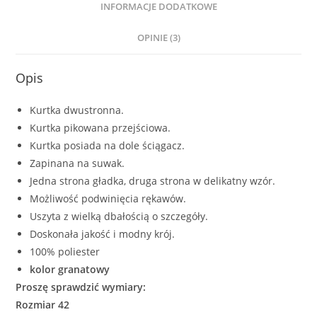
INFORMACJE DODATKOWE
OPINIE (3)
Opis
Kurtka dwustronna.
Kurtka pikowana przejściowa.
Kurtka posiada na dole ściągacz.
Zapinana na suwak.
Jedna strona gładka, druga strona w delikatny wzór.
Możliwość podwinięcia rękawów.
Uszyta z wielką dbałością o szczegóły.
Doskonała jakość i modny krój.
100% poliester
kolor granatowy
Proszę sprawdzić wymiary:
Rozmiar 42