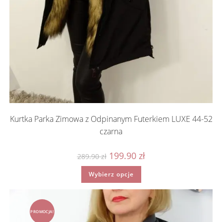
Kurtka Parka Zimowa z Odpinanym Futerkiem LUXE 44-52
czarna
Pierwotna
Aktualna
199.90
zł
289.90
zł
cena
cena
wynosiła:
wynosi:
Ten
Wybierz opcje
289.90 zł.
199.90 zł.
produkt
ma
wiele
wariantów.
Opcje
można
PROMOCJA!
wybrać