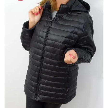
na
stronie
produktu