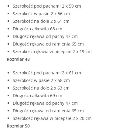
Szerokość pod pachami 2 x 59 cm
Szerokość w pasie 2 x 56 cm
Szerokość na dole 2 x 61 cm
Długość całkowita 68 cm
Długość rękawa od pachy 47 cm
Długość rękawa od ramienia 65 cm
Szerokość rękawa w bicepsie 2 x 19 cm
Rozmiar 48
Szerokość pod pachami 2 x 61 cm
Szerokość w pasie 2 x 58 cm
Szerokość na dole 2 x 63 cm
Długość całkowita 69 cm
Długość rękawa od pachy 47 cm
Długość rękawa od ramienia 65 cm
Szerokość rękawa w bicepsie 2 x 20 cm
Rozmiar 50