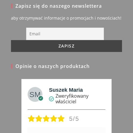
in
Zapisz się do naszego newslettera
a
new
aby otrzymywać informacje o promocjach i nowościach!
tab
Opinie o naszych produktach
Maria
Joanna Harasiuk
fikowany
Zweryfikowany
ciel
właściciel
5/5
5/5