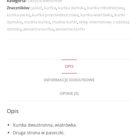
Kategoria:
Okrycia wierzchnie
Znaczników:
jacket
,
kurtka
,
kurtka damska
,
kurtka młodzieżowa
,
kurtka parka
,
kurtka przeciwdeszczowa
,
kurtka wiatrówka
,
kurtki
damskie
,
modna kurtka
,
modne kurtki
,
sklep internetowy z odzieżą
damską
,
wiosenna kurtka
,
wiosenne kurtki
OPIS
INFORMACJE DODATKOWE
OPINIE (0)
Opis
Kurtka dwustronna, wiatrówka.
Druga strona w paseczki.