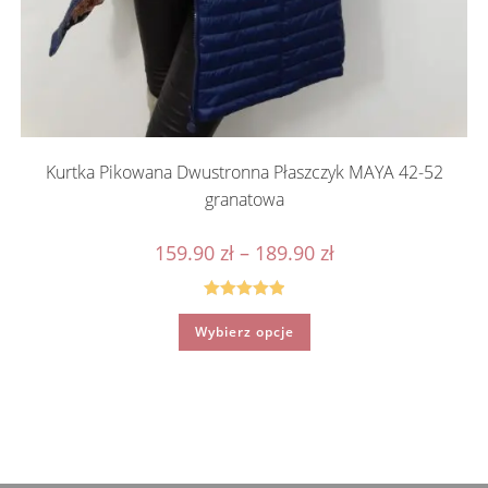
Kurtka Pikowana Dwustronna Płaszczyk MAYA 42-52
granatowa
Zakres
159.90
zł
–
189.90
zł
cen:
od
159.90 zł
do
Oceniono
Ten
189.90 zł
Wybierz opcje
produkt
5.00
na 5
ma
wiele
wariantów.
Opcje
można
wybrać
na
stronie
produktu