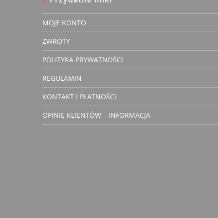
MOJE KONTO
Monika
ZWROTY
Zwery
właścic
POLITYKA PRYWATNOŚCI
REGULAMIN
KONTAKT I PŁATNOŚCI
Polecam
OPINIE KLIENTÓW – INFORMACJA
5 lat temu
Bawełniany