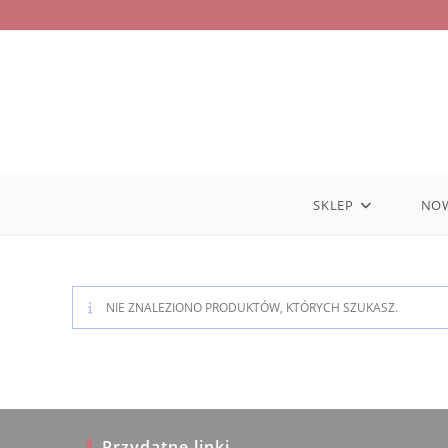
Skip
to
content
SKLEP
NO
NIE ZNALEZIONO PRODUKTÓW, KTÓRYCH SZUKASZ.
Przydatne linki