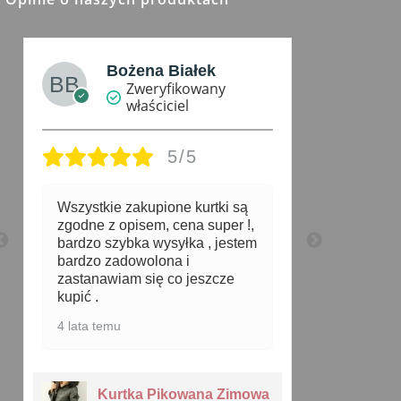
Bożena Białek
M
Zweryfikowany
właściciel
5/5
Wszystkie zakupione kurtki są
Super ku
zgodne z opisem, cena super !,
11 miesię
bardzo szybka wysyłka , jestem
bardzo zadowolona i
zastanawiam się co jeszcze
kupić .
4 lata temu
Ku
Kurtka Pikowana Zimowa
Je