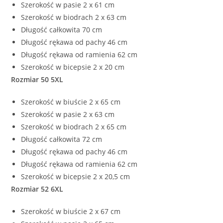
Szerokość w pasie 2 x 61 cm
Szerokość w biodrach 2 x 63 cm
Długość całkowita 70 cm
Długość rękawa od pachy 46 cm
Długość rękawa od ramienia 62 cm
Szerokość w bicepsie 2 x 20 cm
Rozmiar 50 5XL
Szerokość w biuście 2 x 65 cm
Szerokość w pasie 2 x 63 cm
Szerokość w biodrach 2 x 65 cm
Długość całkowita 72 cm
Długość rękawa od pachy 46 cm
Długość rękawa od ramienia 62 cm
Szerokość w bicepsie 2 x 20,5 cm
Rozmiar 52 6XL
Szerokość w biuście 2 x 67 cm