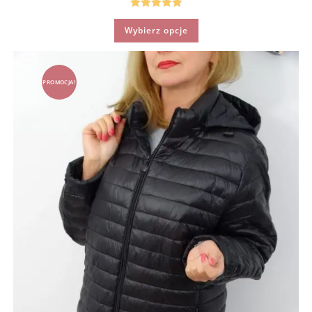
159.90 zł
do
Oceniono
Ten
189.90 zł
Wybierz opcje
produkt
5.00
na 5
ma
wiele
wariantów.
Opcje
można
PROMOCJA!
wybrać
na
stronie
produktu