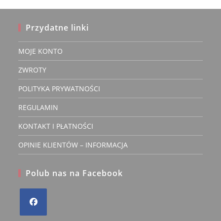
produktu
Przydatne linki
MOJE KONTO
ZWROTY
POLITYKA PRYWATNOŚCI
REGULAMIN
KONTAKT I PŁATNOŚCI
OPINIE KLIENTÓW – INFORMACJA
Polub nas na Facebook