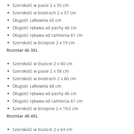
Szerokość w pasie 2 x 55 cm
Szerokość w biodrach 2 x 57 cm
Długość całkowita 65 cm
Długość rękawa od pachy 46 cm
Długość rękawa od ramienia 61 cm
Szerokość w bicepsie 2 x 19 cm
Rozmiar 46 3XL
Szerokość w biuście 2 x 60 cm
Szerokość w pasie 2 x 58 cm
Szerokość w biodrach 2 x 60 cm
Długość całkowita 68 cm
Długość rękawa od pachy 46 cm
Długość rękawa od ramienia 61 cm
Szerokość w bicepsie 2 x 19,5 cm
Rozmiar 48 4XL
Szerokość w biuście 2 x 63 cm