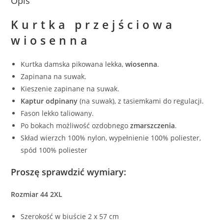
Opis
Kurtka przejściowa
wiosenna
Kurtka damska pikowana lekka,
wiosenna
.
Zapinana na suwak.
Kieszenie zapinane na suwak.
Kaptur odpinany
(na suwak), z tasiemkami do regulacji.
Fason lekko taliowany.
Po bokach możliwość ozdobnego
zmarszczenia
.
Skład wierzch 100% nylon, wypełnienie 100% poliester,
spód 100% poliester
Proszę sprawdzić wymiary:
Rozmiar 44 2XL
Szerokość w biuście 2 x 57 cm