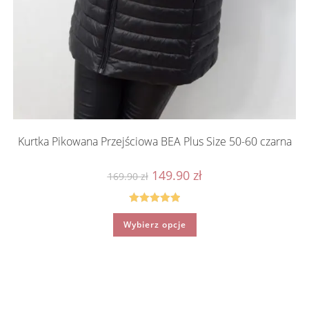
Kurtka Pikowana Przejściowa BEA Plus Size 50-60 czarna
Pierwotna
Aktualna
149.90
zł
169.90
zł
cena
cena
wynosiła:
wynosi:
169.90 zł.
149.90 zł.
Oceniono
Ten
Wybierz opcje
produkt
5.00
na 5
ma
wiele
wariantów.
Opcje
można
wybrać
na
stronie