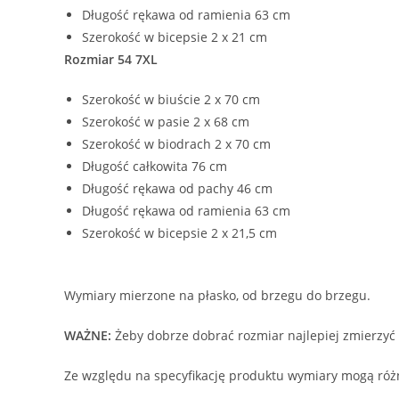
Długość rękawa od ramienia 63 cm
Szerokość w bicepsie 2 x 21 cm
Rozmiar 54 7XL
Szerokość w biuście 2 x 70 cm
Szerokość w pasie 2 x 68 cm
Szerokość w biodrach 2 x 70 cm
Długość całkowita 76 cm
Długość rękawa od pachy 46 cm
Długość rękawa od ramienia 63 cm
Szerokość w bicepsie 2 x 21,5 cm
Wymiary mierzone na płasko, od brzegu do brzegu.
WAŻNE:
Żeby dobrze dobrać rozmiar najlepiej zmierzyć
Ze względu na specyfikację produktu wymiary mogą różn