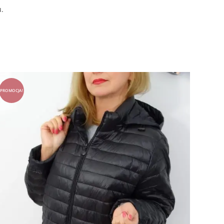
u.
PROMOCJA!