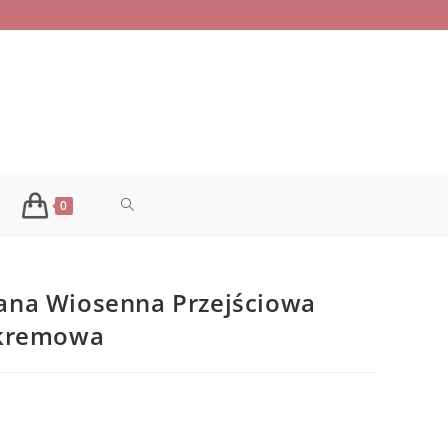
TOGGLE
0
WEBSITE
ana Wiosenna Przejściowa
SEARCH
 kremowa