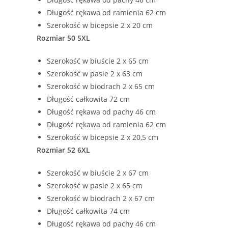
Długość rękawa od ramienia 62 cm
Szerokość w bicepsie 2 x 20 cm
Rozmiar 50 5XL
Szerokość w biuście 2 x 65 cm
Szerokość w pasie 2 x 63 cm
Szerokość w biodrach 2 x 65 cm
Długość całkowita 72 cm
Długość rękawa od pachy 46 cm
Długość rękawa od ramienia 62 cm
Szerokość w bicepsie 2 x 20,5 cm
Rozmiar 52 6XL
Szerokość w biuście 2 x 67 cm
Szerokość w pasie 2 x 65 cm
Szerokość w biodrach 2 x 67 cm
Długość całkowita 74 cm
Długość rękawa od pachy 46 cm