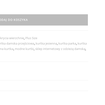
ODAJ DO KOSZYKA
krycia wierzchnie
,
Plus Size
rtka damska przejściowa
,
kurtka jesienna
,
kurtka parka
,
kurtka
na kurtka
,
modne kurtki
,
sklep internetowy z odzieżą damską
,