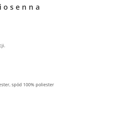
wiosenna
ji.
ester, spód 100% poliester