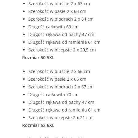
Szerokość w biuście 2 x 63 cm
Szerokość w pasie 2 x 63 cm
Szerokość w biodrach 2 x 64 cm
Długość całkowita 69 cm
Długość rękawa od pachy 47 cm
Długość rękawa od ramienia 61 cm
Szerokość w bicepsie 2 x 20,5 cm
Rozmiar 50 5XL
Szerokość w biuście 2 x 66 cm
Szerokość w pasie 2 x 66 cm
Szerokość w biodrach 2 x 67 cm
Długość całkowita 70 cm
Długość rękawa od pachy 47 cm
Długość rękawa od ramienia 61 cm
Szerokość w bicepsie 2 x 21 cm
Rozmiar 52 6XL