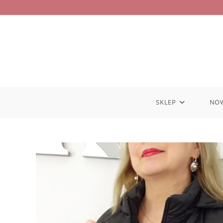
Skip
to
content
SKLEP
NO