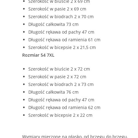
Szerokość w biuście 2 x 69 cm
Szerokość w pasie 2 x 69 cm
Szerokość w biodrach 2 x 70 cm
Długość całkowita 73 cm
Długość rękawa od pachy 47 cm
Długość rękawa od ramienia 61 cm
Szerokość w bicepsie 2 x 21,5 cm
Rozmiar 54 7XL
Szerokość w biuście 2 x 72 cm
Szerokość w pasie 2 x 72 cm
Szerokość w biodrach 2 x 73 cm
Długość całkowita 76 cm
Długość rękawa od pachy 47 cm
Długość rękawa od ramienia 62 cm
Szerokość w bicepsie 2 x 22 cm
Wymiary mierzone na płasko, od brzegu do brzegu.