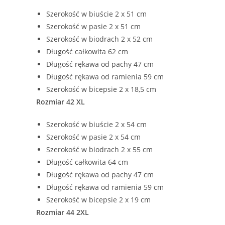
Szerokość w biuście 2 x 51 cm
Szerokość w pasie 2 x 51 cm
Szerokość w biodrach 2 x 52 cm
Długość całkowita 62 cm
Długość rękawa od pachy 47 cm
Długość rękawa od ramienia 59 cm
Szerokość w bicepsie 2 x 18,5 cm
Rozmiar 42 XL
Szerokość w biuście 2 x 54 cm
Szerokość w pasie 2 x 54 cm
Szerokość w biodrach 2 x 55 cm
Długość całkowita 64 cm
Długość rękawa od pachy 47 cm
Długość rękawa od ramienia 59 cm
Szerokość w bicepsie 2 x 19 cm
Rozmiar 44 2XL