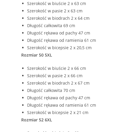
Szerokość w biuście 2 x 63 cm
Szerokość w pasie 2 x 63 cm
Szerokość w biodrach 2 x 64 cm
Długość całkowita 69 cm
Długość rękawa od pachy 47 cm
Długość rękawa od ramienia 61 cm
Szerokość w bicepsie 2 x 20,5 cm
Rozmiar 50 5XL
Szerokość w biuście 2 x 66 cm
Szerokość w pasie 2 x 66 cm
Szerokość w biodrach 2 x 67 cm
Długość całkowita 70 cm
Długość rękawa od pachy 47 cm
Długość rękawa od ramienia 61 cm
Szerokość w bicepsie 2 x 21 cm
Rozmiar 52 6XL