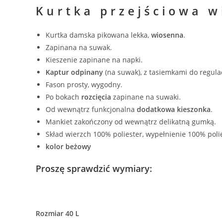
Kurtka przejściowa 
Kurtka damska pikowana lekka,
wiosenna
.
Zapinana na suwak.
Kieszenie zapinane na napki.
Kaptur odpinany
(na suwak), z tasiemkami do regulac
Fason prosty, wygodny.
Po bokach
rozcięcia
zapinane na suwaki.
Od wewnątrz funkcjonalna
dodatkowa kieszonka
.
Mankiet zakończony od wewnątrz delikatną gumką.
Skład wierzch 100% poliester, wypełnienie 100% poli
kolor beżowy
Proszę sprawdzić wymiary:
Rozmiar 40 L