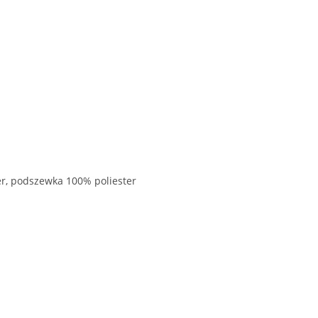
er, podszewka 100% poliester