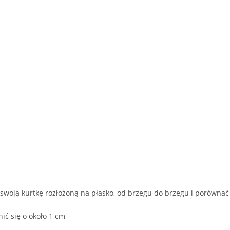
swoją kurtkę rozłożoną na płasko, od brzegu do brzegu i porówna
ić się o około 1 cm