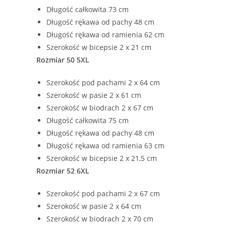
Długość całkowita 73 cm
Długość rękawa od pachy 48 cm
Długość rękawa od ramienia 62 cm
Szerokość w bicepsie 2 x 21 cm
Rozmiar 50 5XL
Szerokość pod pachami 2 x 64 cm
Szerokość w pasie 2 x 61 cm
Szerokość w biodrach 2 x 67 cm
Długość całkowita 75 cm
Długość rękawa od pachy 48 cm
Długość rękawa od ramienia 63 cm
Szerokość w bicepsie 2 x 21,5 cm
Rozmiar 52 6XL
Szerokość pod pachami 2 x 67 cm
Szerokość w pasie 2 x 64 cm
Szerokość w biodrach 2 x 70 cm