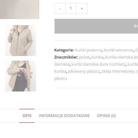
ilość
-
+
Kurtka
Damska
D
Pikowana
Przejściowa
z
Kategorie:
Kurtki jesienne
,
Kurtki wiosenne
,
O
Odpinanym
Znaczników:
jacket
,
kurtka
,
kurtka damska je
Kapturem
damskie
,
kurtki damskie duże rozmiary
,
kurtki
KAREN
kurtka
,
pikowany płaszcz
,
sklep internetowy 
od
płaszcz
44
do
54
beżowa
OPIS
INFORMACJE DODATKOWE
OPINIE (0)