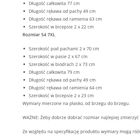
Długość całkowita 77 cm
Długość rękawa od pachy 49 cm
Długość rękawa od ramienia 63 cm
Szerokość w bicepsie 2 x 22 cm
Rozmiar 54 7XL
Szerokość pod pachami 2 x 70 cm
Szerokość w pasie 2 x 67 cm
Szerokość w biodrach 2 x 73 cm
Długość całkowita 79 cm
Długość rękawa od pachy 49 cm
Długość rękawa od ramienia 64 cm
Szerokość w bicepsie 2 x 23 cm
Wymiary mierzone na płasko, od brzegu do brzegu.
WAŻNE: Żeby dobrze dobrać rozmiar najlepiej zmierzyć 
Ze względu na specyfikację produktu wymiary mogą różn