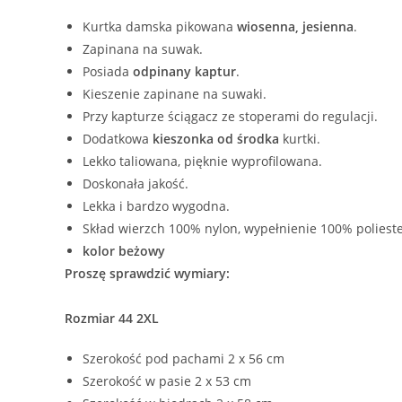
Kurtka damska pikowana
wiosenna, jesienna
.
Zapinana na suwak.
Posiada
odpinany kaptur
.
Kieszenie zapinane na suwaki.
Przy kapturze ściągacz ze stoperami do regulacji.
Dodatkowa
kieszonka od środka
kurtki.
Lekko taliowana, pięknie wyprofilowana.
Doskonała jakość.
Lekka i bardzo wygodna.
Skład wierzch 100% nylon, wypełnienie 100% poliest
kolor beżowy
Proszę sprawdzić wymiary:
Rozmiar 44 2XL
Szerokość pod pachami 2 x 56 cm
Szerokość w pasie 2 x 53 cm