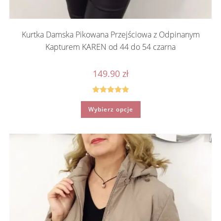
Kurtka Damska Pikowana Przejściowa z Odpinanym
Kapturem KAREN od 44 do 54 czarna
149.90
zł
Oceniono
Ten
Wybierz opcje
produkt
5.00
na 5
ma
wiele
wariantów.
Opcje
można
wybrać
na
stronie
produktu