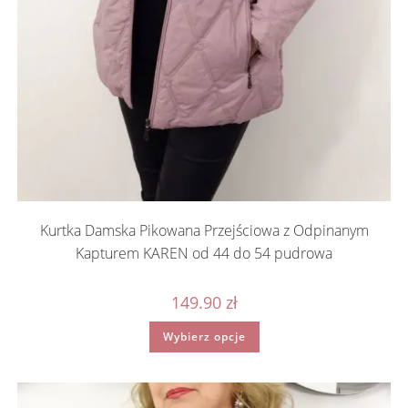
Kurtka Damska Pikowana Przejściowa z Odpinanym
Kapturem KAREN od 44 do 54 pudrowa
149.90
zł
Ten
Wybierz opcje
produkt
ma
wiele
wariantów.
Opcje
można