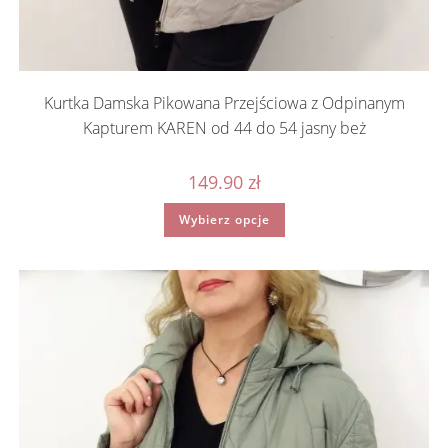
Kurtka Damska Pikowana Przejściowa z Odpinanym
Kapturem KAREN od 44 do 54 jasny beż
149.90
zł
Ten
Wybierz opcje
produkt
ma
wiele
wariantów.
Opcje
można
wybrać
na
stronie
produktu