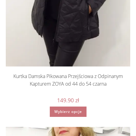
Kurtka Damska Pikowana Przejściowa z Odpinanym
Kapturem ZOYA od 44 do 54 czarna
149.90
zł
Ten
Wybierz opcje
produkt
ma
wiele
wariantów.
Opcje
można