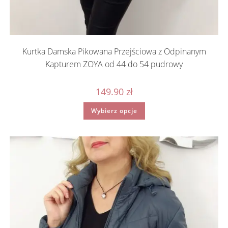
Kurtka Damska Pikowana Przejściowa z Odpinanym
Kapturem ZOYA od 44 do 54 pudrowy
149.90
zł
Ten
Wybierz opcje
produkt
ma
wiele
wariantów.
Opcje
można
wybrać
na
stronie
produktu