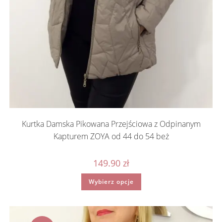
Kurtka Damska Pikowana Przejściowa z Odpinanym
Kapturem ZOYA od 44 do 54 beż
149.90
zł
Ten
Wybierz opcje
produkt
ma
wiele
wariantów.
Opcje
można