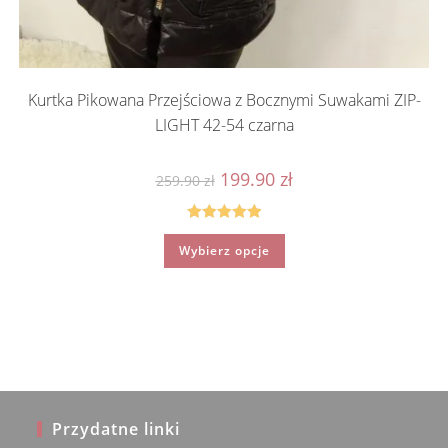
Kurtka Pikowana Przejściowa z Bocznymi Suwakami ZIP-
LIGHT 42-54 czarna
Pierwotna
Aktualna
199.90
zł
259.90
zł
cena
cena
wynosiła:
wynosi:
259.90 zł.
199.90 zł.
Oceniono
Ten
Wybierz opcje
produkt
5.00
na 5
ma
wiele
wariantów.
Opcje
można
wybrać
na
stronie
produktu
Przydatne linki