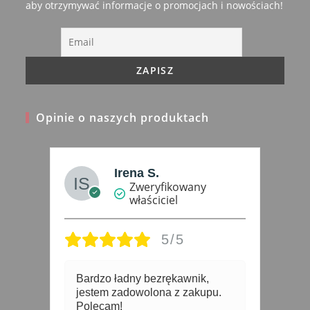
new
aby otrzymywać informacje o promocjach i nowościach!
tab
Opinie o naszych produktach
Małgorzata Kwiecień
Zweryfikowany
właściciel
5/5
Kurtka super. Kontakt super. Ja
4 
odesłałam kurtkę ponieważ
okazała się troszkę mała.