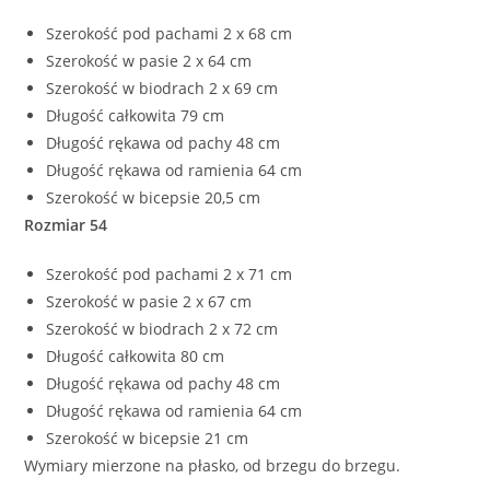
Szerokość pod pachami 2 x 68 cm
Szerokość w pasie 2 x 64 cm
Szerokość w biodrach 2 x 69 cm
Długość całkowita 79 cm
Długość rękawa od pachy 48 cm
Długość rękawa od ramienia 64 cm
Szerokość w bicepsie 20,5 cm
Rozmiar 54
Szerokość pod pachami 2 x 71 cm
Szerokość w pasie 2 x 67 cm
Szerokość w biodrach 2 x 72 cm
Długość całkowita 80 cm
Długość rękawa od pachy 48 cm
Długość rękawa od ramienia 64 cm
Szerokość w bicepsie 21 cm
Wymiary mierzone na płasko, od brzegu do brzegu.