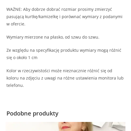
WAŻNE: Aby dobrze dobrać rozmiar prosimy zmierzyć
pasującą kurtkę/kamizelkę i porównać wymiary z podanymi
w ofercie.
Wymiary mierzone na płasko, od szwu do szwu.
Ze względu na specyfikację produktu wymiary mogą różnić
się o około 1 cm
Kolor w rzeczywistości może nieznacznie różnić się od
koloru na zdjęciu z uwagi na różne ustawienia monitora lub
telefonu.
Podobne produkty