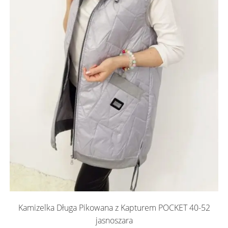
Kamizelka Długa Pikowana z Kapturem POCKET 40-52
jasnoszara