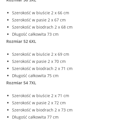
Szerokość w biuście 2 x 66 cm
Szerokość w pasie 2 x 67 cm
Szerokość w biodrach 2 x 68 cm
Długość całkowita 73 cm
Rozmiar 52 6XL
Szerokość w biuście 2 x 69 cm
Szerokość w pasie 2 x 70 cm
Szerokość w biodrach 2 x 71 cm
Długość całkowita 75 cm
Rozmiar 54 7XL
Szerokość w biuście 2 x 71 cm
Szerokość w pasie 2 x 72 cm
Szerokość w biodrach 2 x 73 cm
Długość całkowita 77 cm