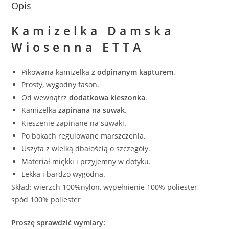
Opis
Kamizelka Damska
Wiosenna ETTA
Pikowana kamizelka
z odpinanym kapturem
.
Prosty, wygodny fason.
Od wewnątrz
dodatkowa kieszonka
.
Kamizelka
zapinana na suwak
.
Kieszenie zapinane na suwaki.
Po bokach regulowane marszczenia.
Uszyta z wielką dbałością o szczegóły.
Materiał miękki i przyjemny w dotyku.
Lekka i bardzo wygodna.
Skład: wierzch 100%nylon, wypełnienie 100% poliester,
spód 100% poliester
Proszę sprawdzić wymiary: