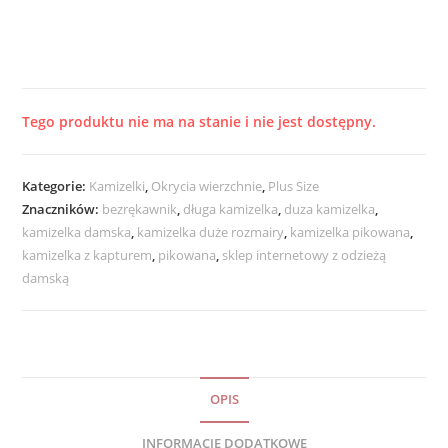
Tego produktu nie ma na stanie i nie jest dostępny.
Kategorie:
Kamizelki
,
Okrycia wierzchnie
,
Plus Size
Znaczników:
bezrękawnik
,
długa kamizelka
,
duza kamizelka
,
kamizelka damska
,
kamizelka duże rozmairy
,
kamizelka pikowana
,
kamizelka z kapturem
,
pikowana
,
sklep internetowy z odzieżą
damską
OPIS
INFORMACJE DODATKOWE