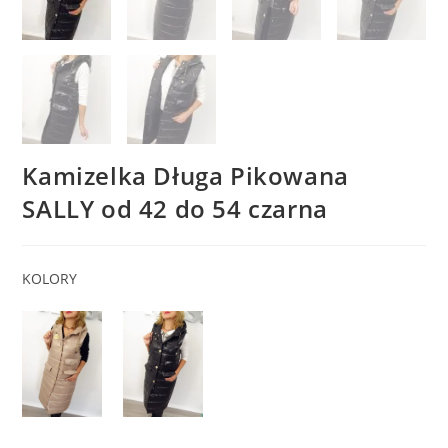
Kamizelka Długa Pikowana
SALLY od 42 do 54 czarna
KOLORY