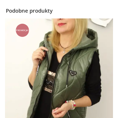
Podobne produkty
PROMOCJA!