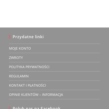
wiele
wariantów.
Opcje
można
wybrać
na
stronie
produktu
Przydatne linki
MOJE KONTO
ZWROTY
POLITYKA PRYWATNOŚCI
REGULAMIN
KONTAKT I PŁATNOŚCI
OPINIE KLIENTÓW – INFORMACJA
Polub nas na Facebook