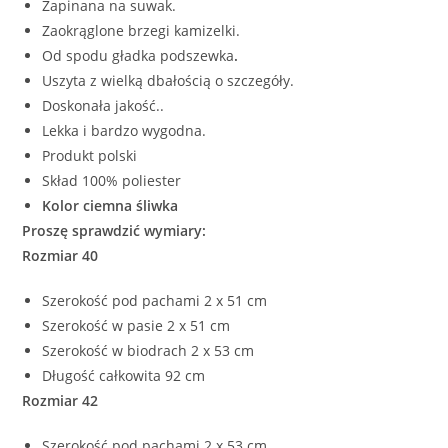
Zapinana na suwak.
Zaokrąglone brzegi kamizelki.
Od spodu gładka podszewka
.
Uszyta z wielką dbałością o szczegóły.
Doskonała jakość..
Lekka i bardzo wygodna.
Produkt polski
Skład 100% poliester
Kolor ciemna śliwka
Proszę sprawdzić wymiary:
Rozmiar 40
Szerokość pod pachami 2 x 51 cm
Szerokość w pasie 2 x 51 cm
Szerokość w biodrach 2 x 53 cm
Długość całkowita 92 cm
Rozmiar 42
Szerokość pod pachami 2 x 53 cm