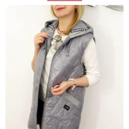
ma
wiele
wariantów.
Opcje
można
wybrać
na
stronie
produktu