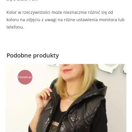
Kolor w rzeczywistości może nieznacznie różnić się od
koloru na zdjęciu z uwagi na różne ustawienia monitora lub
telefonu.
Podobne produkty
PROMOCJA!