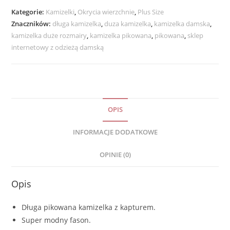
Kapturem
Kategorie:
Kamizelki
,
Okrycia wierzchnie
,
Plus Size
BIANKA
Znaczników:
długa kamizelka
,
duza kamizelka
,
kamizelka damska
,
od
kamizelka duże rozmairy
,
kamizelka pikowana
,
pikowana
,
sklep
40
internetowy z odzieżą damską
do
52
ciemna
śliwka
OPIS
INFORMACJE DODATKOWE
OPINIE (0)
Opis
Długa pikowana kamizelka z kapturem.
Super modny fason.