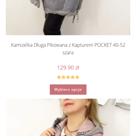
Kamizelka Długa Pikowana z Kapturem POCKET 40-52
szara
129.90
zł
Oceniono
Ten
Wybierz opcje
produkt
5.00
na 5
ma
wiele
wariantów.
Opcje
można
wybrać
na
stronie
produktu