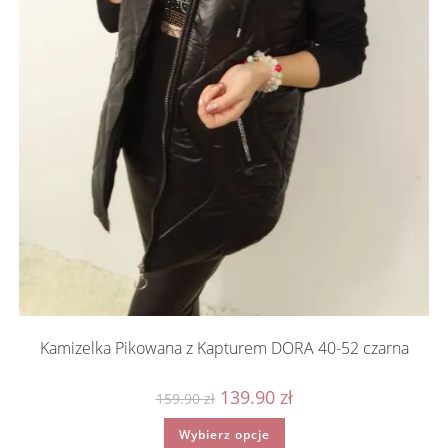
Kamizelka Pikowana z Kapturem DORA 40-52 czarna
Pierwotna
Aktualna
139.90
zł
159.90
zł
cena
cena
wynosiła:
wynosi:
Ten
Wybierz opcje
159.90 zł.
139.90 zł.
produkt