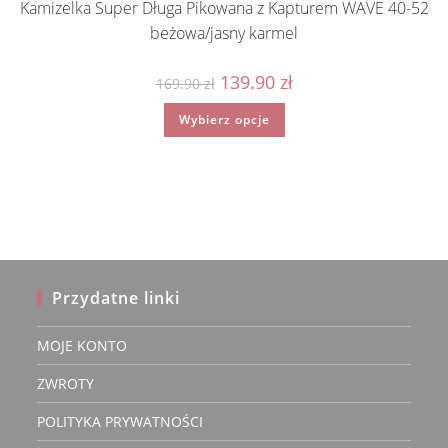
Kamizelka Super Długa Pikowana z Kapturem WAVE 40-52
beżowa/jasny karmel
Pierwotna
Aktualna
139.90
zł
169.90
zł
cena
cena
wynosiła:
wynosi:
Ten
Wybierz opcje
169.90 zł.
139.90 zł.
produkt
ma
wiele
wariantów.
Opcje
można
wybrać
na
stronie
produktu
Przydatne linki
MOJE KONTO
ZWROTY
POLITYKA PRYWATNOŚCI