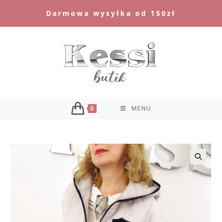
Skip
Darmowa wysyłka od 150zł
to
content
0
MENU