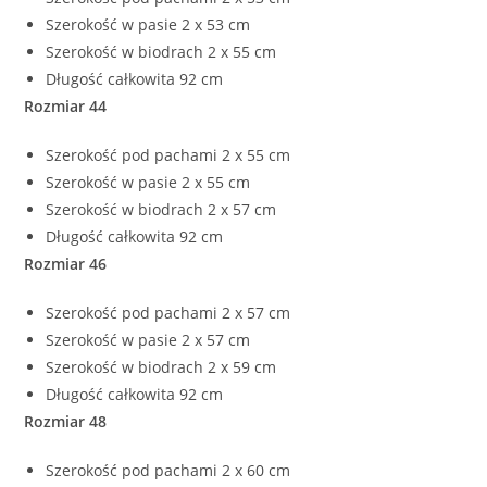
Szerokość w pasie 2 x 53 cm
Szerokość w biodrach 2 x 55 cm
Długość całkowita 92 cm
Rozmiar 44
Szerokość pod pachami 2 x 55 cm
Szerokość w pasie 2 x 55 cm
Szerokość w biodrach 2 x 57 cm
Długość całkowita 92 cm
Rozmiar 46
Szerokość pod pachami 2 x 57 cm
Szerokość w pasie 2 x 57 cm
Szerokość w biodrach 2 x 59 cm
Długość całkowita 92 cm
Rozmiar 48
Szerokość pod pachami 2 x 60 cm