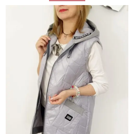
ma
wiele
wariantów.
Opcje
można
wybrać
na
stronie
produktu