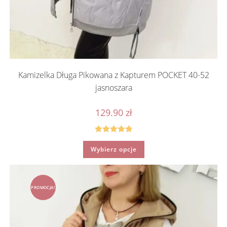
Kamizelka Długa Pikowana z Kapturem POCKET 40-52
jasnoszara
129.90
zł
Oceniono
Ten
Wybierz opcje
produkt
5.00
na 5
ma
wiele
wariantów.
Opcje
można
PROMOCJA!
wybrać
na
stronie
produktu