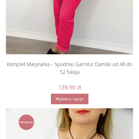
Komplet Marynarka – Spodnie, Garnitur Damski od 48 do
52 fuksja
139.90
zł
Ten
Wybierz opcje
produkt
ma
wiele
wariantów.
Opcje
można
PROMOCJA!
wybrać
na
stronie
produktu