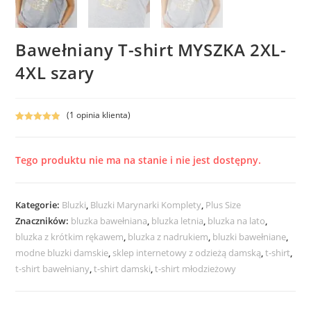
Bawełniany T-shirt MYSZKA 2XL-
4XL szary
(
1
opinia klienta)
Oceniony
1
5.00
na 5 na
podstawie
Tego produktu nie ma na stanie i nie jest dostępny.
oceny klienta
Kategorie:
Bluzki
,
Bluzki Marynarki Komplety
,
Plus Size
Znaczników:
bluzka bawełniana
,
bluzka letnia
,
bluzka na lato
,
bluzka z krótkim rękawem
,
bluzka z nadrukiem
,
bluzki bawełniane
,
modne bluzki damskie
,
sklep internetowy z odzieżą damską
,
t-shirt
,
t-shirt bawełniany
,
t-shirt damski
,
t-shirt młodzieżowy