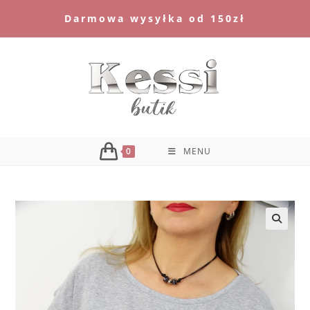
Skip
Darmowa wysyłka od 150zł
to
content
0
MENU