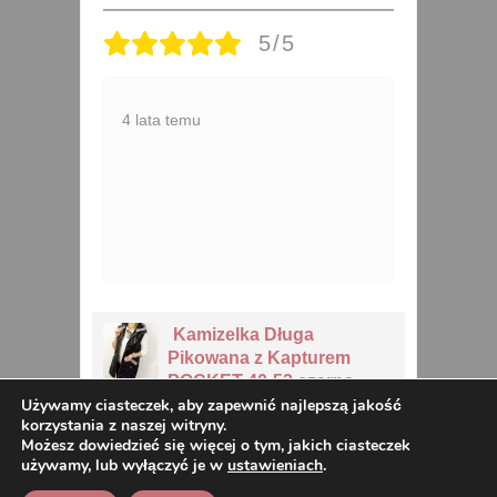
5/5
ł
3 lata temu
1
Bawełniany T-shirt
MYSZKA 2XL-4XL szary
Używamy ciasteczek, aby zapewnić najlepszą jakość
korzystania z naszej witryny.
Możesz dowiedzieć się więcej o tym, jakich ciasteczek
używamy, lub wyłączyć je w
ustawieniach
.