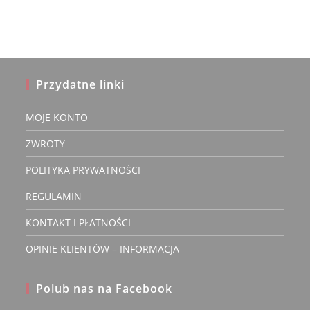
Opcje
można
wybrać
na
stronie
produktu
Przydatne linki
MOJE KONTO
ZWROTY
POLITYKA PRYWATNOŚCI
REGULAMIN
KONTAKT I PŁATNOŚCI
OPINIE KLIENTÓW – INFORMACJA
Polub nas na Facebook