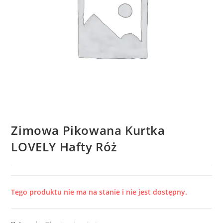
Zimowa Pikowana Kurtka
LOVELY Hafty Róż
Tego produktu nie ma na stanie i nie jest dostępny.