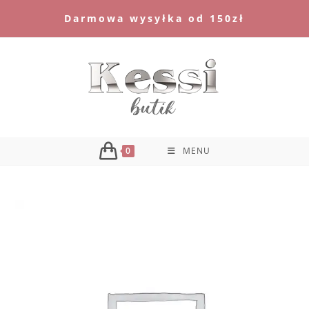
Skip
Darmowa wysyłka od 150zł
to
content
0
MENU