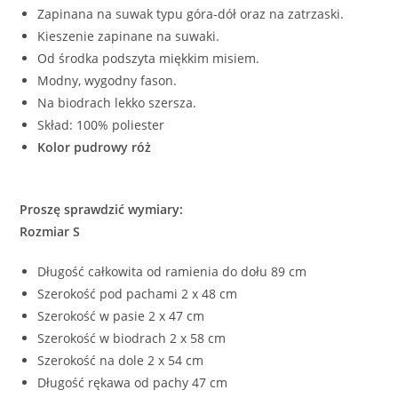
Zapinana na suwak typu góra-dół oraz na zatrzaski.
Kieszenie zapinane na suwaki.
Od środka podszyta miękkim misiem.
Modny, wygodny fason.
Na biodrach lekko szersza.
Skład: 100% poliester
Kolor pudrowy róż
Proszę sprawdzić wymiary:
Rozmiar S
Długość całkowita od ramienia do dołu 89 cm
Szerokość pod pachami 2 x 48 cm
Szerokość w pasie 2 x 47 cm
Szerokość w biodrach 2 x 58 cm
Szerokość na dole 2 x 54 cm
Długość rękawa od pachy 47 cm