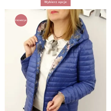
Wybierz opcje
289.90 zł.
199.90 zł.
produkt
ma
wiele
wariantów.
Opcje
można
PROMOCJA!
wybrać
na
stronie
produktu