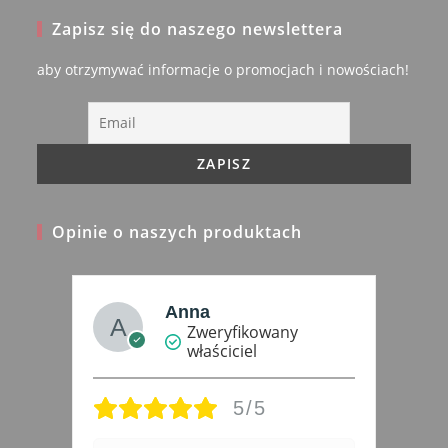
in
Zapisz się do naszego newslettera
a
new
aby otrzymywać informacje o promocjach i nowościach!
tab
Opinie o naszych produktach
Anna
Zweryfikowany
właściciel
5/5