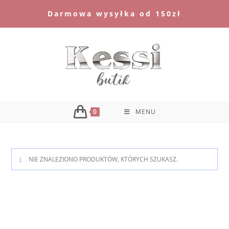
Skip
Darmowa wysyłka od 150zł
to
content
0
MENU
NIE ZNALEZIONO PRODUKTÓW, KTÓRYCH SZUKASZ.