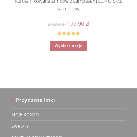
Kurtka Pikowana Zimowa z Lampasem LONG S-XL
karmelowa
Pierwotna
Aktualna
199.90
zł
249.90
zł
cena
cena
wynosiła:
wynosi:
249.90 zł.
199.90 zł.
Oceniono
Ten
Wybierz opcje
produkt
5.00
na 5
ma
wiele
wariantów.
Opcje
można
wybrać
na
stronie
produktu
Przydatne linki
MOJE KONTO
ZWROTY